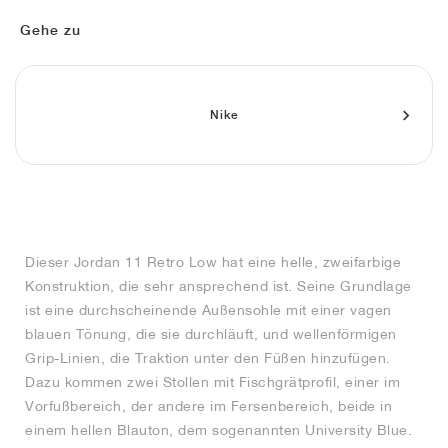
FIELD GENERAL
CRAZE
ADIRACER
MULE
471
GEL-CUMULUS 16
G.T. CUT
FORCE 58
TEKKIRA CUP
508
JORDAN
Gehe zu
KILLSHOT 2
MOTO 2K
ITALIA
LEGACY 312
ALLERDALE
G.T. FUTURE
PS8
ALOHA SUPER
600
TOTAL 90
PHENOMENA
FORUM
JUMPMAN JACK
2000
VERTEBRAE
808
Nike
AVA ROVER
1000
HAMBURG
204L
AIR MAX 95
933
MIND
860V2
Dieser Jordan 11 Retro Low hat eine helle, zweifarbige
AIR RIFT
Konstruktion, die sehr ansprechend ist. Seine Grundlage
ist eine durchscheinende Außensohle mit einer vagen
blauen Tönung, die sie durchläuft, und wellenförmigen
Grip-Linien, die Traktion unter den Füßen hinzufügen.
Dazu kommen zwei Stollen mit Fischgrätprofil, einer im
Vorfußbereich, der andere im Fersenbereich, beide in
einem hellen Blauton, dem sogenannten University Blue.