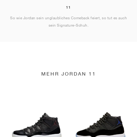
11
So wie Jordan sein unglaubliches Comeback feiert, so tut es auch
sein Signature-Schuh.
MEHR JORDAN 11