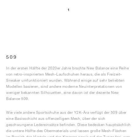
1
509
In der ersten Hälfte der 2020er Jahre brachte New Balance eine Reihe
von retro-inspirierten Mesh-Laufschuhen heraus, die als Freizeit-
Sneaker umfunktioniert wurden. Während einige auf sehr beliebten
Modellen basieren, sind andere moderne Neuinterpretationen von
weniger bekannten Silhouetten, eine davon ist der dezente New
Balance 509.
Wie viele andere Sportschuhe aus der Y2K-Ära verfügt der 509 über
eine Basisschicht aus offenzelligem Mesh, über der sich
geschwungene Ledereinsätze befinden. Diese bedecken hauptsächlich
die untere Hälfte des Obermaterials und lassen große Mesh-Flächen
im Bereich des Viertels und des Kragens sowie auf der Zunge frei, was