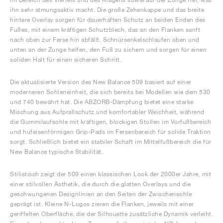
ihn sehr atmungsaktiv macht. Die große Zehenkappe und das breite
hintere Overlay sorgen für dauerhaften Schutz an beiden Enden des
Fußes, mit einem kräftigen Schutzblech, das an den Flanken sanft
nach oben zur Ferse hin abfällt. Schnürsenkelschlaufen oben und
unten an der Zunge helfen, den Fuß zu sichern und sorgen für einen
soliden Halt für einen sicheren Schritt.
Die aktualisierte Version des New Balance 509 basiert auf einer
moderneren Sohleneinheit, die sich bereits bei Modellen wie dem 530
und 740 bewährt hat. Die ABZORB-Dämpfung bietet eine starke
Mischung aus Aufprallschutz und komfortabler Weichheit, während
die Gummilaufsohle mit kräftigen, blockigen Stollen im Vorfußbereich
und hufeisenförmigen Grip-Pads im Fersenbereich für solide Traktion
sorgt. Schließlich bietet ein stabiler Schaft im Mittelfußbereich die für
New Balance typische Stabilität.
Stilistisch zeigt der 509 einen klassischen Look der 2000er Jahre, mit
einer stilvollen Ästhetik, die durch die glatten Overlays und die
geschwungenen Designlinien an den Seiten der Zwischensohle
geprägt ist. Kleine N-Logos zieren die Flanken, jeweils mit einer
geriffelten Oberfläche, die der Silhouette zusätzliche Dynamik verleiht.