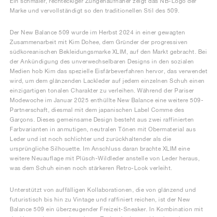
Ein schmaler, rechteckiger Zungenaufnäher zeigt das NB-Logo der
Marke und vervollständigt so den traditionellen Stil des 509.
Der New Balance 509 wurde im Herbst 2024 in einer gewagten
Zusammenarbeit mit Kim Dohee, dem Gründer der progressiven
südkoreanischen Bekleidungsmarke XLIM, auf den Markt gebracht. Bei
der Ankündigung des unverwechselbaren Designs in den sozialen
Medien hob Kim das spezielle Eisfärbeverfahren hervor, das verwendet
wird, um dem glänzenden Lackleder auf jedem einzelnen Schuh einen
einzigartigen tonalen Charakter zu verleihen. Während der Pariser
Modewoche im Januar 2025 enthüllte New Balance eine weitere 509-
Partnerschaft, diesmal mit dem japanischen Label Comme des
Garçons. Dieses gemeinsame Design besteht aus zwei raffinierten
Farbvarianten in anmutigen, neutralen Tönen mit Obermaterial aus
Leder und ist noch schlichter und zurückhaltender als die
ursprüngliche Silhouette. Im Anschluss daran brachte XLIM eine
weitere Neuauflage mit Plüsch-Wildleder anstelle von Leder heraus,
was dem Schuh einen noch stärkeren Retro-Look verleiht.
Unterstützt von auffälligen Kollaborationen, die von glänzend und
futuristisch bis hin zu Vintage und raffiniert reichen, ist der New
Balance 509 ein überzeugender Freizeit-Sneaker. In Kombination mit