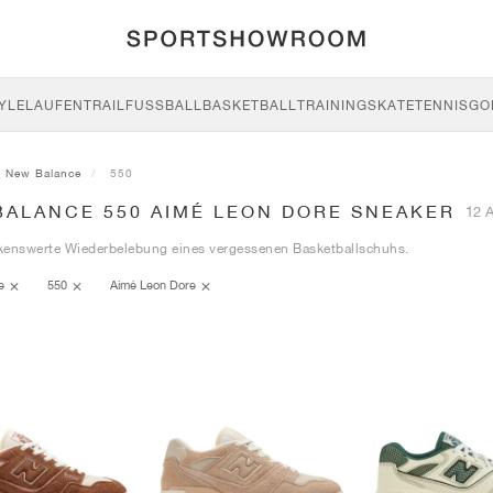
YLE
LAUFEN
TRAIL
FUSSBALL
BASKETBALL
TRAINING
SKATE
TENNIS
GO
New Balance
550
BALANCE 550 AIMÉ LEON DORE SNEAKER
12 A
kenswerte Wiederbelebung eines vergessenen Basketballschuhs.
ce
550
Aimé Leon Dore