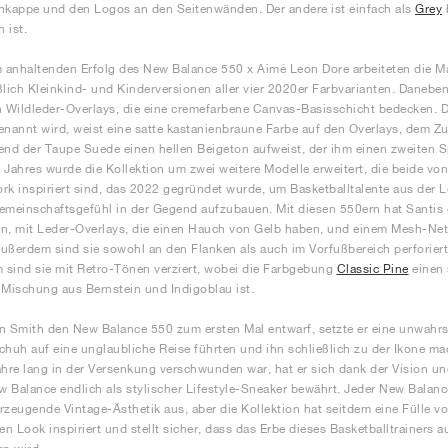
nkappe und den Logos an den Seitenwänden. Der andere ist einfach als
Grey
 ist.
anhaltenden Erfolg des New Balance 550 x Aimé Leon Dore arbeiteten die Mar
ßlich Kleinkind- und Kinderversionen aller vier 2020er Farbvarianten. Danebe
n Wildleder-Overlays, die eine cremefarbene Canvas-Basisschicht bedecken.
enannt wird, weist eine satte kastanienbraune Farbe auf den Overlays, dem
end der Taupe Suede einen hellen Beigeton aufweist, der ihm einen zweiten 
 Jahres wurde die Kollektion um zwei weitere Modelle erweitert, die beide
rk inspiriert sind, das 2022 gegründet wurde, um Basketballtalente aus der L
emeinschaftsgefühl in der Gegend aufzubauen. Mit diesen 550ern hat Santis 
n, mit Leder-Overlays, die einen Hauch von Gelb haben, und einem Mesh-Ne
ußerdem sind sie sowohl an den Flanken als auch im Vorfußbereich perforiert
sind sie mit Retro-Tönen verziert, wobei die Farbgebung
Classic Pine
einen 
 Mischung aus Bernstein und Indigoblau ist.
n Smith den New Balance 550 zum ersten Mal entwarf, setzte er eine unwahrs
chuh auf eine unglaubliche Reise führten und ihn schließlich zu der Ikone mac
ahre lang in der Versenkung verschwunden war, hat er sich dank der Vision un
 Balance endlich als stylischer Lifestyle-Sneaker bewährt. Jeder New Balan
rzeugende Vintage-Ästhetik aus, aber die Kollektion hat seitdem eine Fülle 
n Look inspiriert und stellt sicher, dass das Erbe dieses Basketballtrainers 