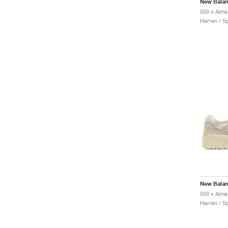
New Bala
550 x Aimé
Herren / S
New Bala
550 x Aimé
Herren / S