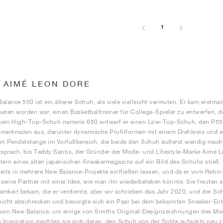
1
X AIMÉ LEON DORE
alance 550 ist ein älterer Schuh, als viele vielleicht vermuten. Er kam erst
eten worden war, einen Basketballtrainer für College-Spieler zu entwerfen, d
nem High-Top-Schuh namens 650 entwarf er einen Low-Top-Schuh, den P550 O
merkmalen aus, darunter dynamische Profilformen mit einem Drehkreis und e
ten Pendelstange im Vorfußbereich, die beide den Schuh äußerst wendig macht
rsprach, bis Teddy Santis, der Gründer der Mode- und Lifestyle-Marke Aimé L
tern eines alten japanischen Sneakermagazins auf ein Bild des Schuhs stieß. 
eits in mehrere New Balance-Projekte einfließen lassen, und da er vom Retro
 seine Partner mit einer Idee, wie man ihn wiederbeleben könnte. Sie freuten s
mkeit bekam, die er verdiente, aber wir schrieben das Jahr 2020, und der Sc
 nicht abschrecken und besorgte sich ein Paar bei dem bekannten Sneaker-Ent
von New Balance, um einige von Smiths Original-Designzeichnungen des Mode
s Inspiration machten sie sich daran, den Schuh von der Sohle aufwärts neu 