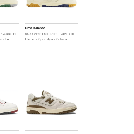
New Balance
550 x Aimé Leon Dore "Classic Pine"
550 x Aimé Leon Dore "Dawn Glow & Victory Blue"
Schuhe
Herren / Sportstyle / Schuhe