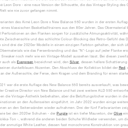
é Leon Dore - eine neue Version der Silhouette, die das Vintage-Styling des O
elt wie nie zuvor gefangen nimmt.
varianten des Aimé Leon Dore x New Balance 550 wurden in der ersten Auflage
eines klassischen Basketballtrainers aus den 80er Jahren. Das Obermaterial 
 Perforationen an den Flanken sorgen für zusätzliche Atmungsaktivität, währ
bte Zwischensohle und das schlichte Colour-Blocking das Retro-Gefühl des D
 sind drei der 2020er Modelle in einem einzigen Farbton gehalten, der sich 
 Obermaterials wie das Fersenbranding und das "N"-Logo auf jeder Flanke e
 Sneaker noch mehr wie ein Vintage-Modell aussehen lässt. Bei diesen zweif
r auch als
Evergreen
bezeichnet wird, den
Silver
, dessen hellere Schattierung
seinen dunkelblauen Akzenten. Den Abschluss der Kollektion bildet der
Red
,
an der Außensohle, der Ferse, dem Kragen und dem Branding für einen stark
021 war die erste Auflage des New Balance 550 bereits ausverkauft, was beweis
eller Creative Director von New Balance und hat zwei weitere ALD 550 entworf
en die Vintage-Ästhetik beibehalten, aber die Belüftungslöcher wurden in di
nationen an den Außenseiten eingeführt. im Jahr 2022 wurden einige weitere E
onen an den Seitenwänden wieder aufnahmen. Drei der fünf Farbvarianten zeige
wie bei den 2020er Schuhen - der
Purple
ist ein tiefer Mauveton, der
Olive
ein
Mokka-Ton -, während die anderen beiden Schuhe Wildleder verwenden, um die T
 der anmutige White Leather, dessen fast monochrome Konstruktion von graue