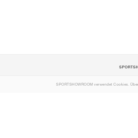
SPORTS
Über uns
SPORTSHOWROOM verwendet Cookies. Über
Kontakt
Sitemap