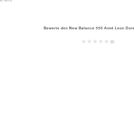
en wird.
Bewerte den New Balance 550 Aimé Leon Dor
(0)