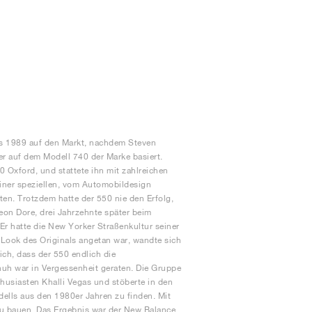
mals 1989 auf den Markt, nachdem Steven
er auf dem Modell 740 der Marke basiert.
xford, und stattete ihn mit zahlreichen
iner speziellen, vom Automobildesign
en. Trotzdem hatte der 550 nie den Erfolg,
eon Dore, drei Jahrzehnte später beim
Er hatte die New Yorker Straßenkultur seiner
-Look des Originals angetan war, wandte sich
ich, dass der 550 endlich die
huh war in Vergessenheit geraten. Die Gruppe
husiasten Khalli Vegas und stöberte in den
lls aus den 1980er Jahren zu finden. Mit
zu bauen. Das Ergebnis war der New Balance