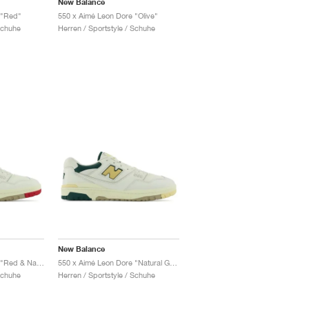
New Balance
 "Red"
550 x Aimé Leon Dore "Olive"
Schuhe
Herren / Sportstyle / Schuhe
New Balance
550 x Aimé Leon Dore "Red & Navy"
550 x Aimé Leon Dore "Natural Green"
Schuhe
Herren / Sportstyle / Schuhe