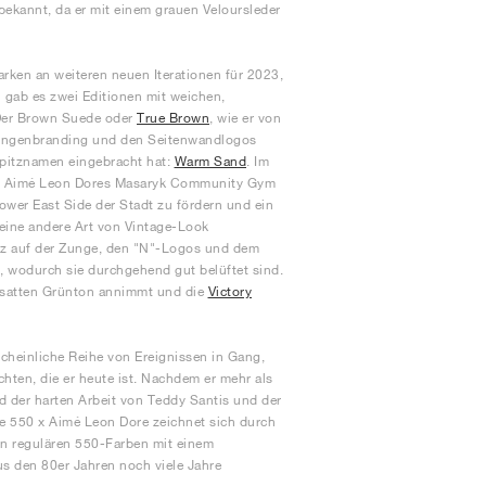
bekannt, da er mit einem grauen Veloursleder
ken an weiteren neuen Iterationen für 2023,
n gab es zwei Editionen mit weichen,
 Der Brown Suede oder
True Brown
, wie er von
 Zungenbranding und den Seitenwandlogos
Spitznamen eingebracht hat:
Warm Sand
. Im
 von Aimé Leon Dores Masaryk Community Gym
ower East Side der Stadt zu fördern und ein
eine andere Art von Vintage-Look
tz auf der Zunge, den "N"-Logos und dem
, wodurch sie durchgehend gut belüftet sind.
satten Grünton annimmt und die
Victory
cheinliche Reihe von Ereignissen in Gang,
hten, die er heute ist. Nachdem er mehr als
d der harten Arbeit von Teddy Santis und der
ce 550 x Aimé Leon Dore zeichnet sich durch
von regulären 550-Farben mit einem
aus den 80er Jahren noch viele Jahre