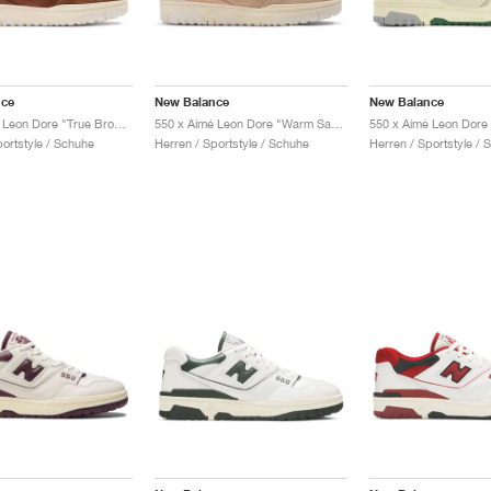
nce
New Balance
New Balance
550 x Aimé Leon Dore "True Brown"
550 x Aimé Leon Dore "Warm Sand"
portstyle / Schuhe
Herren / Sportstyle / Schuhe
Herren / Sportstyle / 