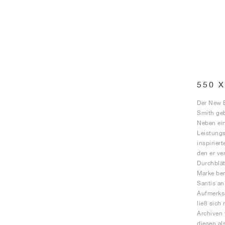
550 
Der New B
Smith geb
Neben ei
Leistungs
inspirier
den er ve
Durchblät
Marke ber
Santis an
Aufmerksa
ließ sich
Archiven 
diesen al