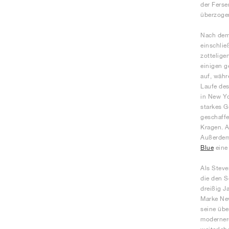
der Ferse
überzogen
Nach dem 
einschlie
zottelige
einigen g
auf, währ
Laufe des
in New Yo
starkes G
geschaffe
Kragen. A
Außerdem 
Blue
eine
Als Steve
die den S
dreißig J
Marke New
seine übe
modernere