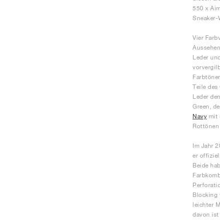
550 x Aim
Sneaker-W
Vier Farb
Aussehen 
Leder und
vorvergil
Farbtönen
Teile des
Leder den
Green, de
Navy
mit 
Rottönen 
Im Jahr 2
er offizi
Beide hab
Farbkombi
Perforati
Blocking 
leichter 
davon ist