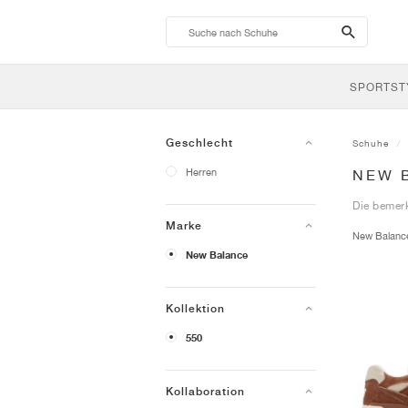
search-
btn
SPORTST
Geschlecht
Schuhe
Herren
NEW 
Die bemer
Marke
New Balan
New Balance
Kollektion
550
Kollaboration