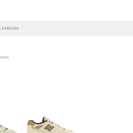
LF
ARCHIV
rtikel