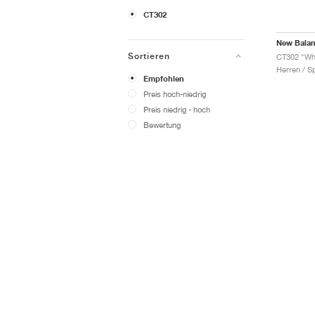
CT302
New Bala
Sortieren
CT302 "Wh
Herren / S
Empfohlen
Preis hoch-niedrig
Preis niedrig - hoch
Bewertung