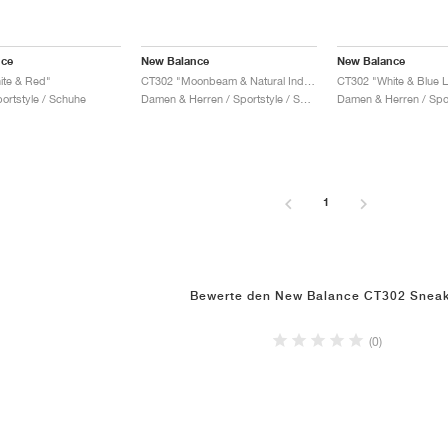
nce
New Balance
New Balance
ite & Red"
CT302 "Moonbeam & Natural Indigo"
CT302 "White & Blue 
portstyle / Schuhe
Damen & Herren / Sportstyle / Schuhe
1
Bewerte den New Balance CT302 Snea
(0)