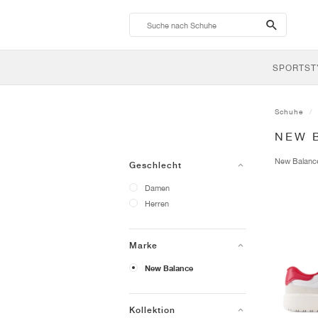
search-
btn
SPORTST
Schuhe
NEW 
New Balan
Geschlecht
Damen
Herren
Marke
New Balance
Kollektion