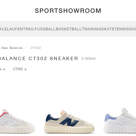
YLE
LAUFEN
TRAIL
FUSSBALL
BASKETBALL
TRAINING
SKATE
TENNIS
GO
New Balance
CT302
BALANCE CT302 SNEAKER
3 Artikel
ce
CT302