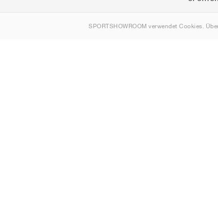
Über uns
SPORTSHOWROOM verwendet Cookies. Über
Kontakt
Sitemap
Schweiz