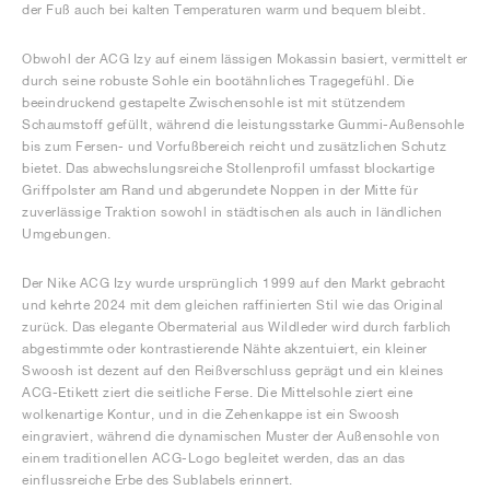
der Fuß auch bei kalten Temperaturen warm und bequem bleibt.
Obwohl der ACG Izy auf einem lässigen Mokassin basiert, vermittelt er
durch seine robuste Sohle ein bootähnliches Tragegefühl. Die
beeindruckend gestapelte Zwischensohle ist mit stützendem
Schaumstoff gefüllt, während die leistungsstarke Gummi-Außensohle
bis zum Fersen- und Vorfußbereich reicht und zusätzlichen Schutz
bietet. Das abwechslungsreiche Stollenprofil umfasst blockartige
Griffpolster am Rand und abgerundete Noppen in der Mitte für
zuverlässige Traktion sowohl in städtischen als auch in ländlichen
Umgebungen.
Der Nike ACG Izy wurde ursprünglich 1999 auf den Markt gebracht
und kehrte 2024 mit dem gleichen raffinierten Stil wie das Original
zurück. Das elegante Obermaterial aus Wildleder wird durch farblich
abgestimmte oder kontrastierende Nähte akzentuiert, ein kleiner
Swoosh ist dezent auf den Reißverschluss geprägt und ein kleines
ACG-Etikett ziert die seitliche Ferse. Die Mittelsohle ziert eine
wolkenartige Kontur, und in die Zehenkappe ist ein Swoosh
eingraviert, während die dynamischen Muster der Außensohle von
einem traditionellen ACG-Logo begleitet werden, das an das
einflussreiche Erbe des Sublabels erinnert.