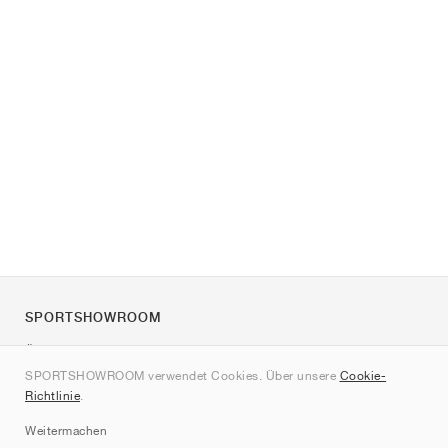
SPORTSHOWROOM
Über uns
SPORTSHOWROOM verwendet Cookies. Über unsere
Cookie-
Kontakt
Richtlinie
.
Sitemap
Weitermachen