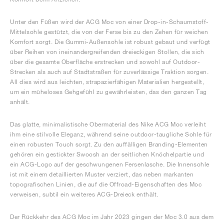
Unter den Füßen wird der ACG Moc von einer Drop-in-Schaumstoff-
Mittelsohle gestützt, die von der Ferse bis zu den Zehen für weichen
Komfort sorgt. Die Gummi-Außensohle ist robust gebaut und verfügt
über Reihen von ineinandergreifenden dreieckigen Stollen, die sich
über die gesamte Oberfläche erstrecken und sowohl auf Outdoor-
Strecken als auch auf Stadtstraßen für zuverlässige Traktion sorgen.
All dies wird aus leichten, strapazierfähigen Materialien hergestellt,
um ein müheloses Gehgefühl zu gewährleisten, das den ganzen Tag
anhält.
Das glatte, minimalistische Obermaterial des Nike ACG Moc verleiht
ihm eine stilvolle Eleganz, während seine outdoor-taugliche Sohle für
einen robusten Touch sorgt. Zu den auffälligen Branding-Elementen
gehören ein gestickter Swoosh an der seitlichen Knöchelpartie und
ein ACG-Logo auf der geschwungenen Fersenlasche. Die Innensohle
ist mit einem detaillierten Muster verziert, das neben markanten
topografischen Linien, die auf die Offroad-Eigenschaften des Moc
verweisen, subtil ein weiteres ACG-Dreieck enthält.
Der Rückkehr des ACG Moc im Jahr 2023 gingen der Moc 3.0 aus dem