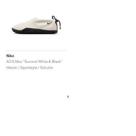
Nike
ACG Moc "Summit White & Black"
Herren / Sportstyle / Schuhe
1