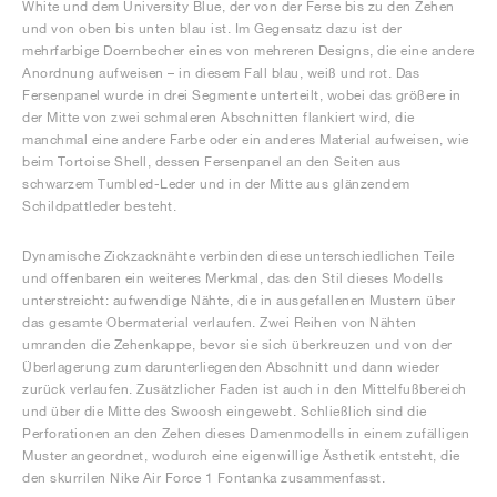
White und dem University Blue, der von der Ferse bis zu den Zehen
und von oben bis unten blau ist. Im Gegensatz dazu ist der
mehrfarbige Doernbecher eines von mehreren Designs, die eine andere
Anordnung aufweisen – in diesem Fall blau, weiß und rot. Das
Fersenpanel wurde in drei Segmente unterteilt, wobei das größere in
der Mitte von zwei schmaleren Abschnitten flankiert wird, die
manchmal eine andere Farbe oder ein anderes Material aufweisen, wie
beim Tortoise Shell, dessen Fersenpanel an den Seiten aus
schwarzem Tumbled-Leder und in der Mitte aus glänzendem
Schildpattleder besteht.
Dynamische Zickzacknähte verbinden diese unterschiedlichen Teile
und offenbaren ein weiteres Merkmal, das den Stil dieses Modells
unterstreicht: aufwendige Nähte, die in ausgefallenen Mustern über
das gesamte Obermaterial verlaufen. Zwei Reihen von Nähten
umranden die Zehenkappe, bevor sie sich überkreuzen und von der
Überlagerung zum darunterliegenden Abschnitt und dann wieder
zurück verlaufen. Zusätzlicher Faden ist auch in den Mittelfußbereich
und über die Mitte des Swoosh eingewebt. Schließlich sind die
Perforationen an den Zehen dieses Damenmodells in einem zufälligen
Muster angeordnet, wodurch eine eigenwillige Ästhetik entsteht, die
den skurrilen Nike Air Force 1 Fontanka zusammenfasst.