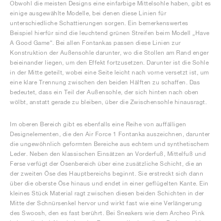
Obwohl die meisten Designs eine einfarbige Mittelsohle haben, gibt es
einige ausgewählte Modelle, bei denen diese Linien für
unterschiedliche Schattierungen sorgen. Ein bemerkenswertes
Beispiel hierfür sind die leuchtend grünen Streifen beim Modell „Have
A Good Game“. Bei allen Fontankas passen diese Linien zur
Konstruktion der Außensohle darunter, wo die Stollen am Rand enger
beieinander liegen, um den Effekt fortzusetzen. Darunter ist die Sohle
in der Mitte geteilt, wobei eine Seite leicht nach vorne versetzt ist, um
eine klare Trennung zwischen den beiden Hälften zu schaffen. Das
bedeutet, dass ein Teil der Außensohle, der sich hinten nach oben
wölbt, anstatt gerade zu bleiben, über die Zwischensohle hinausragt.
Im oberen Bereich gibt es ebenfalls eine Reihe von auffälligen
Designelementen, die den Air Force 1 Fontanka auszeichnen, darunter
die ungewöhnlich geformten Bereiche aus echtem und synthetischem
Leder. Neben den klassischen Einsätzen an Vorderfuß, Mittelfuß und
Ferse verfügt der Ösenbereich über eine zusätzliche Schicht, die an
der zweiten Öse des Hauptbereichs beginnt. Sie erstreckt sich dann
über die oberste Öse hinaus und endet in einer geflügelten Kante. Ein
kleines Stück Material ragt zwischen diesen beiden Schichten in der
Mitte der Schnürsenkel hervor und wirkt fast wie eine Verlängerung
des Swoosh, den es fast berührt. Bei Sneakers wie dem Archeo Pink