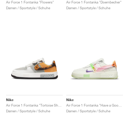
FIELD GENERAL
CRAZE
ADIRACER
MULE
471
GEL-CUMULUS 16
G.T. CUT
FORCE 58
TEKKIRA CUP
508
JORDAN
Air Force 1 Fontanka "Flowers"
Air Force 1 Fontanka "Doernbecher"
Damen / Sportstyle / Schuhe
Damen / Sportstyle / Schuhe
KILLSHOT 2
MOTO 2K
ITALIA
LEGACY 312
ALLERDALE
G.T. FUTURE
PS8
ALOHA SUPER
600
TOTAL 90
PHENOMENA
FORUM
JUMPMAN JACK
2000
VERTEBRAE
808
AVA ROVER
1000
HAMBURG
204L
AIR MAX 95
933
MIND
860V2
AIR RIFT
Nike
Nike
Air Force 1 Fontanka "Tortoise Shell"
Air Force 1 Fontanka "Have a Good Game"
Damen / Sportstyle / Schuhe
Damen / Sportstyle / Schuhe