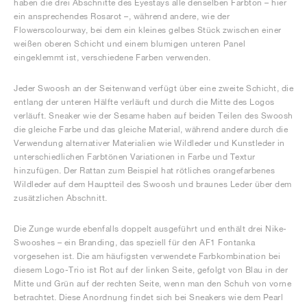
haben die drei Abschnitte des Eyestays alle denselben Farbton – hier
ein ansprechendes Rosarot –, während andere, wie der
Flowerscolourway, bei dem ein kleines gelbes Stück zwischen einer
weißen oberen Schicht und einem blumigen unteren Panel
eingeklemmt ist, verschiedene Farben verwenden.
Jeder Swoosh an der Seitenwand verfügt über eine zweite Schicht, die
entlang der unteren Hälfte verläuft und durch die Mitte des Logos
verläuft. Sneaker wie der Sesame haben auf beiden Teilen des Swoosh
die gleiche Farbe und das gleiche Material, während andere durch die
Verwendung alternativer Materialien wie Wildleder und Kunstleder in
unterschiedlichen Farbtönen Variationen in Farbe und Textur
hinzufügen. Der Rattan zum Beispiel hat rötliches orangefarbenes
Wildleder auf dem Hauptteil des Swoosh und braunes Leder über dem
zusätzlichen Abschnitt.
Die Zunge wurde ebenfalls doppelt ausgeführt und enthält drei Nike-
Swooshes – ein Branding, das speziell für den AF1 Fontanka
vorgesehen ist. Die am häufigsten verwendete Farbkombination bei
diesem Logo-Trio ist Rot auf der linken Seite, gefolgt von Blau in der
Mitte und Grün auf der rechten Seite, wenn man den Schuh von vorne
betrachtet. Diese Anordnung findet sich bei Sneakers wie dem Pearl