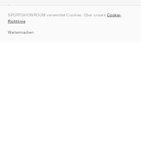
Über uns
SPORTSHOWROOM verwendet Cookies. Über unsere
Cookie-
Kontakt
Richtlinie
.
Sitemap
Weitermachen
Marken
Nike
Jordan
adidas
New Balance
ASICS
PUMA
Converse
Vans
Hoka
Salomon