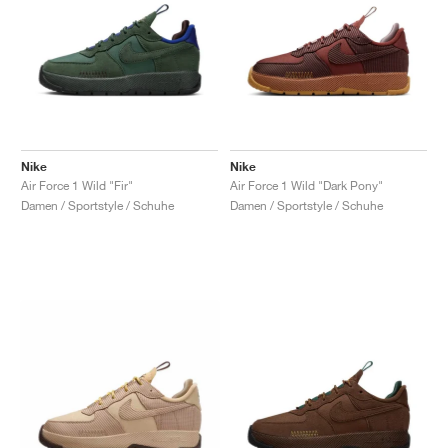
Nike
Nike
Air Force 1 Wild "Fir"
Air Force 1 Wild "Dark Pony"
Damen / Sportstyle / Schuhe
Damen / Sportstyle / Schuhe