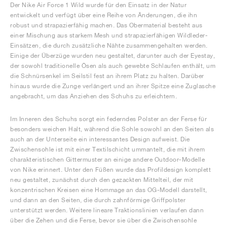
Der Nike Air Force 1 Wild wurde für den Einsatz in der Natur
entwickelt und verfügt über eine Reihe von Änderungen, die ihn
robust und strapazierfähig machen. Das Obermaterial besteht aus
einer Mischung aus starkem Mesh und strapazierfähigen Wildleder-
Einsätzen, die durch zusätzliche Nähte zusammengehalten werden.
Einige der Überzüge wurden neu gestaltet, darunter auch der Eyestay,
der sowohl traditionelle Ösen als auch gewebte Schlaufen enthält, um
die Schnürsenkel im Seilstil fest an ihrem Platz zu halten. Darüber
hinaus wurde die Zunge verlängert und an ihrer Spitze eine Zuglasche
angebracht, um das Anziehen des Schuhs zu erleichtern.
Im Inneren des Schuhs sorgt ein federndes Polster an der Ferse für
besonders weichen Halt, während die Sohle sowohl an den Seiten als
auch an der Unterseite ein interessantes Design aufweist. Die
Zwischensohle ist mit einer Textilschicht ummantelt, die mit ihrem
charakteristischen Gittermuster an einige andere Outdoor-Modelle
von Nike erinnert. Unter den Füßen wurde das Profildesign komplett
neu gestaltet, zunächst durch den gezackten Mittelteil, der mit
konzentrischen Kreisen eine Hommage an das OG-Modell darstellt,
und dann an den Seiten, die durch zahnförmige Griffpolster
unterstützt werden. Weitere lineare Traktionslinien verlaufen dann
über die Zehen und die Ferse, bevor sie über die Zwischensohle