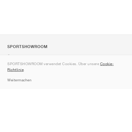
SPORTSHOWROOM
Über uns
SPORTSHOWROOM verwendet Cookies. Über unsere
Cookie-
Kontakt
Richtlinie
.
Sitemap
Weitermachen
Marken
Nike
Jordan
adidas
New Balance