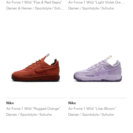
FIELD GENERAL
CRAZE
ADIRACER
MULE
471
GEL-CUMULUS 16
G.T. CUT
FORCE 58
TEKKIRA CUP
508
JORDAN
Air Force 1 Wild "Flax & Red Sepia"
Air Force 1 Wild "Light Violet Ore & Hyper Magenta"
Damen & Herren / Sportstyle / Schuhe
Damen / Sportstyle / Schuhe
KILLSHOT 2
MOTO 2K
ITALIA
LEGACY 312
ALLERDALE
G.T. FUTURE
PS8
ALOHA SUPER
600
TOTAL 90
PHENOMENA
FORUM
JUMPMAN JACK
2000
VERTEBRAE
808
AVA ROVER
1000
HAMBURG
204L
AIR MAX 95
933
MIND
860V2
AIR RIFT
Nike
Nike
Air Force 1 Wild "Rugged Orange"
Air Force 1 Wild "Lilac Bloom"
Damen / Sportstyle / Schuhe
Damen / Sportstyle / Schuhe