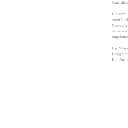
Qualität 
Die erste
veröffent
Swooshes 
seinem at
angekündi
Der Nike 
Design, d
Komfort b