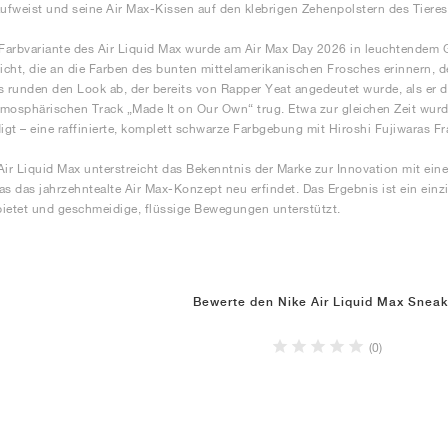
aufweist und seine Air Max-Kissen auf den klebrigen Zehenpolstern des Tieres
 Farbvariante des Air Liquid Max wurde am Air Max Day 2026 in leuchtendem
licht, die an die Farben des bunten mittelamerikanischen Frosches erinnern, 
runden den Look ab, der bereits von Rapper Yeat angedeutet wurde, als er d
mosphärischen Track „Made It on Our Own“ trug. Etwa zur gleichen Zeit wurd
gt – eine raffinierte, komplett schwarze Farbgebung mit Hiroshi Fujiwaras F
Air Liquid Max unterstreicht das Bekenntnis der Marke zur Innovation mit ei
as das jahrzehntealte Air Max-Konzept neu erfindet. Das Ergebnis ist ein einz
ietet und geschmeidige, flüssige Bewegungen unterstützt.
Bewerte den Nike Air Liquid Max Sneak
(0)