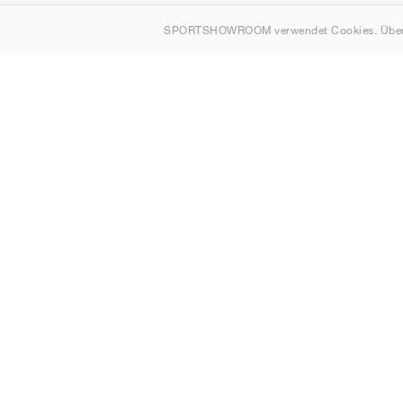
Über uns
SPORTSHOWROOM verwendet Cookies. Über
Kontakt
Sitemap
Schweiz