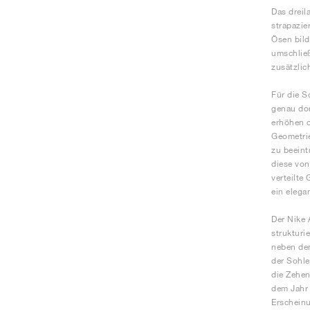
Das dreil
strapazie
Ösen bild
umschließ
zusätzlic
Für die S
genau dor
erhöhen d
Geometrie
zu beeint
diese vo
verteilte
ein elega
Der Nike 
strukturi
neben dem
der Sohle
die Zehen
dem Jahr 
Erscheinu