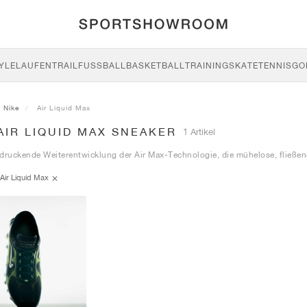
YLE
LAUFEN
TRAIL
FUSSBALL
BASKETBALL
TRAINING
SKATE
TENNIS
GO
Nike
Air Liquid Max
AIR LIQUID MAX SNEAKER
1 Artikel
ndruckende Weiterentwicklung der Air Max-Technologie, die mühelose, fließ
Air Liquid Max