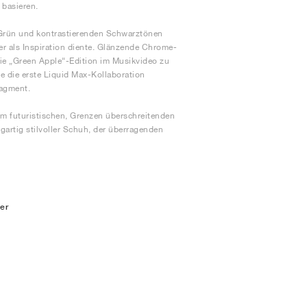
 basieren.
 Grün und kontrastierenden Schwarztönen
der als Inspiration diente. Glänzende Chrome-
ie „Green Apple“-Edition im Musikvideo zu
e die erste Liquid Max-Kollaboration
ragment.
nem futuristischen, Grenzen überschreitenden
igartig stilvoller Schuh, der überragenden
er