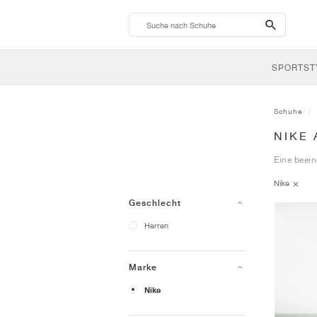
search-
btn
SPORTST
Schuhe
NIKE 
Eine beei
Nike
Geschlecht
Herren
Marke
Nike