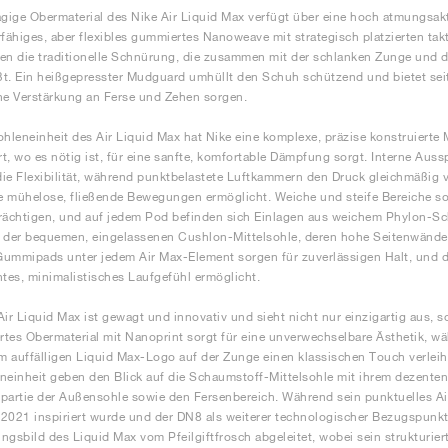
agige Obermaterial des Nike Air Liquid Max verfügt über eine hoch atmungsa
rfähiges, aber flexibles gummiertes Nanoweave mit strategisch platzierten tak
en die traditionelle Schnürung, die zusammen mit der schlanken Zunge und d
t. Ein heißgepresster Mudguard umhüllt den Schuh schützend und bietet sei
he Verstärkung an Ferse und Zehen sorgen.
ohleneinheit des Air Liquid Max hat Nike eine komplexe, präzise konstruierte M
t, wo es nötig ist, für eine sanfte, komfortable Dämpfung sorgt. Interne Au
ie Flexibilität, während punktbelastete Luftkammern den Druck gleichmäßig
 mühelose, fließende Bewegungen ermöglicht. Weiche und steife Bereiche sor
rächtigen, und auf jedem Pod befinden sich Einlagen aus weichem Phylon-S
n der bequemen, eingelassenen Cushlon-Mittelsohle, deren hohe Seitenwänd
 Gummipads unter jedem Air Max-Element sorgen für zuverlässigen Halt, und 
ntes, minimalistisches Laufgefühl ermöglicht.
Air Liquid Max ist gewagt und innovativ und sieht nicht nur einzigartig aus, s
ertes Obermaterial mit Nanoprint sorgt für eine unverwechselbare Ästhetik,
 auffälligen Liquid Max-Logo auf der Zunge einen klassischen Touch verleih
neinheit geben den Blick auf die Schaumstoff-Mittelsohle mit ihrem dezenten
partie der Außensohle sowie den Fersenbereich. Während sein punktuelles 
2021 inspiriert wurde und der DN8 als weiterer technologischer Bezugspunkt 
ngsbild des Liquid Max vom Pfeilgiftfrosch abgeleitet, wobei sein strukturier