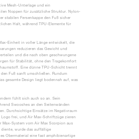
ktive Mesh-Unterlage und ein
tilen Noppen für zusätzliche Struktur. Nylon-
er stabilen Fersenkappe den Fuß sicher
tlichen Halt, während TPU-Elemente für
ax-Einheit in voller Länge entwickelt, die
ssparungen reduzieren das Gewicht und
 verteilen und die nach oben geschwungene
gen für Stabilität, ohne den Tragekomfort
chaumstoff. Eine dünne TPU-Schicht trennt
e den Fuß sanft umschließen. Rundum
das gesamte Design liegt bodennah auf, was
ondern fühlt sich auch so an. Sein
 während Swooshes an den Seitenwänden
en. Durchsichtige Einsätze im Negativraum
 Logo frei, und Air Max-Schriftzüge zieren
Air Max-System vom Air Max Scorpion aus
diente, wurde das auffällige
tes Obermaterial eine fast amphibienartige