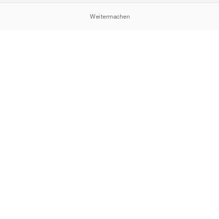
Weitermachen
Cookie-Erklärung
Datenschutzrichtlinie