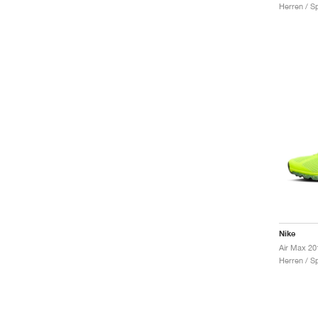
Herren / S
Nike
Air Max 20
Herren / S