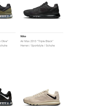
Nike
 Olive"
Air Max 2013 "Triple Black"
Schuhe
Herren / Sportstyle / Schuhe