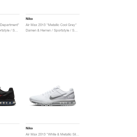
Nike
c Department"
Air Max 2013 "Metallic Cool Grey"
Damen & Herren / Sportstyle / Schuhe
Damen & Herren / Sportstyle / Schuhe
Nike
"
Air Max 2013 "White & Metallic Silver"