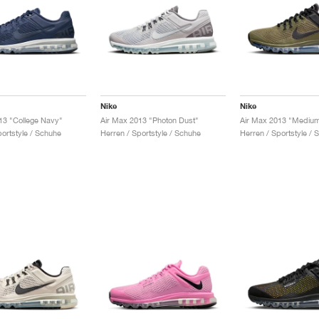
Nike
Nike
13 "College Navy"
Air Max 2013 "Photon Dust"
Air Max 2013 "Medium
portstyle / Schuhe
Herren / Sportstyle / Schuhe
Herren / Sportstyle / 