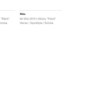
Nike
 "Black"
Air Max 2013 x Stüssy "Fossil"
Schuhe
Herren / Sportstyle / Schuhe