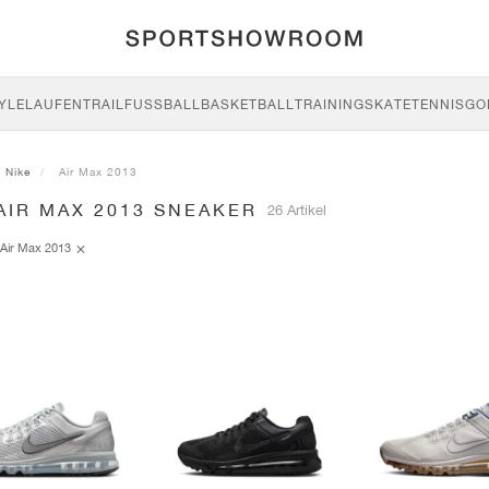
YLE
LAUFEN
TRAIL
FUSSBALL
BASKETBALL
TRAINING
SKATE
TENNIS
GO
Nike
Air Max 2013
AIR MAX 2013 SNEAKER
26 Artikel
Air Max 2013