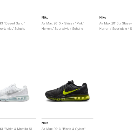
Nike
Nike
13 "Desert Sand"
Air Max 2013 x Stüssy "Pink"
Air Max 2013 x Stüssy
portstyle / Schuhe
Herren / Sportstyle / Schuhe
Herren / Sportstyle / 
Nike
Air Max 2013 "White & Metallic Silver "
Air Max 2013 "Black & Cyber"