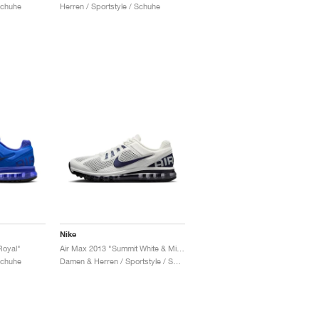
Schuhe
Herren / Sportstyle / Schuhe
Nike
Royal"
Air Max 2013 "Summit White & Midnight Navy"
Schuhe
Damen & Herren / Sportstyle / Schuhe