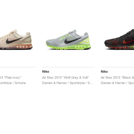
Nike
Nike
13 "Pale Ivory"
Air Max 2013 "Wolf Grey & Volt"
portstyle / Schuhe
Damen & Herren / Sportstyle / Schuhe