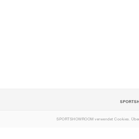
SPORTS
Über uns
SPORTSHOWROOM verwendet Cookies. Über
Kontakt
Sitemap