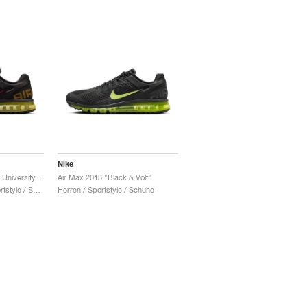
Nike
Air Max 2013 "Black & University Red"
Air Max 2013 "Black & Volt"
Damen & Herren / Sportstyle / Schuhe
Herren / Sportstyle / Schuhe