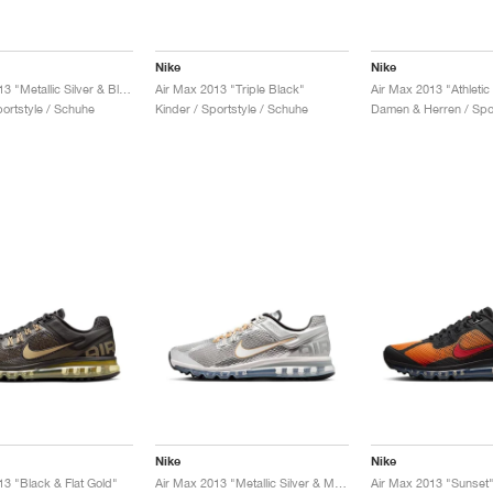
Nike
Nike
Air Max 2013 "Metallic Silver & Black"
Air Max 2013 "Triple Black"
Air Max 2013 "Athleti
portstyle / Schuhe
Kinder / Sportstyle / Schuhe
Nike
Nike
13 "Black & Flat Gold"
Air Max 2013 "Metallic Silver & Metallic Gold"
Air Max 2013 "Sunset