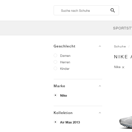
search-
btn
SPORTST
Geschlecht
Schuhe
Damen
NIKE 
Herren
Nike
Kinder
Marke
Nike
Kollektion
Air Max 2013