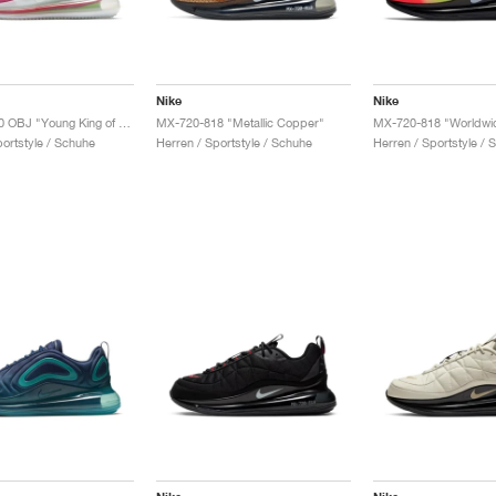
Nike
Nike
Air Max 720 OBJ "Young King of Drip"
MX-720-818 "Metallic Copper"
MX-720-818 "Worldwi
portstyle / Schuhe
Herren / Sportstyle / Schuhe
Herren / Sportstyle / 