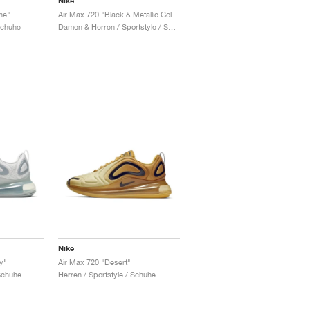
Nike
ne"
Air Max 720 "Black & Metallic Gold"
Schuhe
Damen & Herren / Sportstyle / Schuhe
Nike
y"
Air Max 720 "Desert"
Schuhe
Herren / Sportstyle / Schuhe