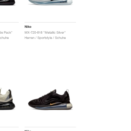
Nike
de Pack"
MX-720-818 "Metallic Silver"
Schuhe
Herren / Sportstyle / Schuhe