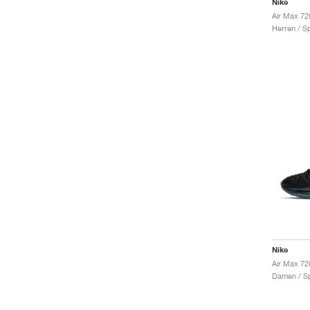
Nike
Air Max 72
Herren / S
Nike
Air Max 720
Damen / Sp