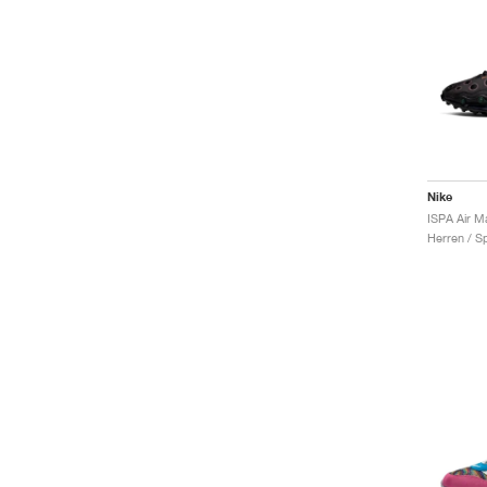
Nike
ISPA Air M
Herren / S