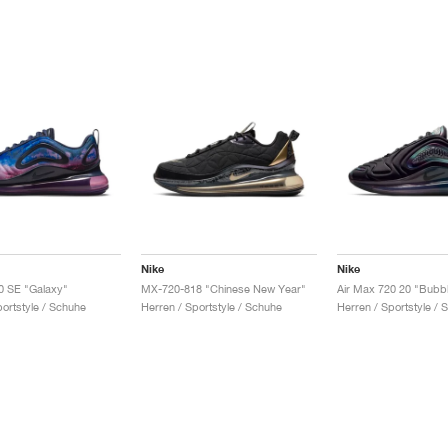
Nike
Nike
0 SE "Galaxy"
MX-720-818 "Chinese New Year"
Air Max 720 20 "Bubb
portstyle / Schuhe
Herren / Sportstyle / Schuhe
Herren / Sportstyle / 