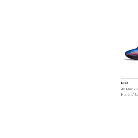
Nike
Air Max 72
Herren / S