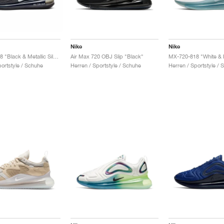
Nike
Nike
MX-720-818 "Black & Metallic Silver"
Air Max 720 OBJ Slip "Black"
MX-720-818 "White & 
portstyle / Schuhe
Herren / Sportstyle / Schuhe
Herren / Sportstyle / 