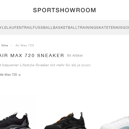
YLE
LAUFEN
TRAIL
FUSSBALL
BASKETBALL
TRAINING
SKATE
TENNIS
GO
Nike
Air Max 720
AIR MAX 720 SNEAKER
84 Artikel
t bequemer Lifestyle-Sneaker mit mehr Air als je zuvor.
Air Max 720