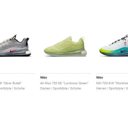
Nike
Nike
 "Silver Bullet"
Air Max 720 SE "Luminous Green"
MX-720-818 "Worldwi
portstyle / Schuhe
Damen / Sportstyle / Schuhe
Herren / Sportstyle / 