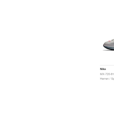
Nike
MX-720-818
Herren / S