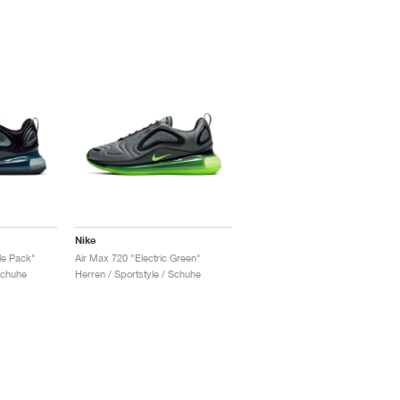
Nike
le Pack"
Air Max 720 "Electric Green"
Schuhe
Herren / Sportstyle / Schuhe