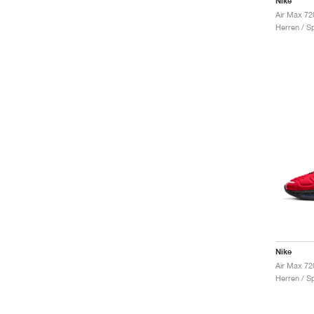
Nike
Air Max 72
Herren / S
Nike
Herren / S