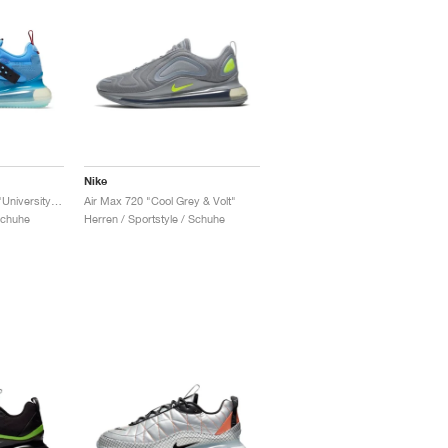
Nike
Air Max 720 OBJ Slip "University Blue"
Air Max 720 "Cool Grey & Volt"
Schuhe
Herren / Sportstyle / Schuhe