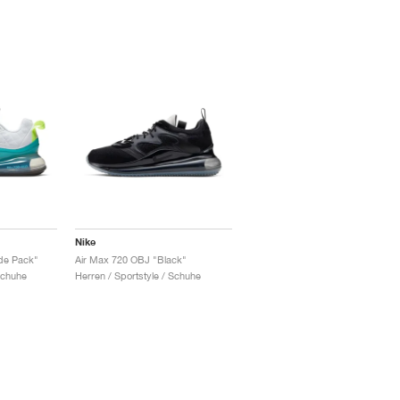
Nike
de Pack"
Air Max 720 OBJ "Black"
Schuhe
Herren / Sportstyle / Schuhe