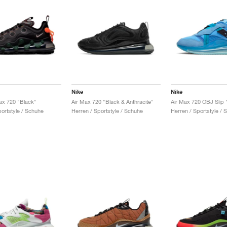
Nike
Nike
ax 720 "Black"
Air Max 720 "Black & Anthracite"
portstyle / Schuhe
Herren / Sportstyle / Schuhe
Herren / Sportstyle / 