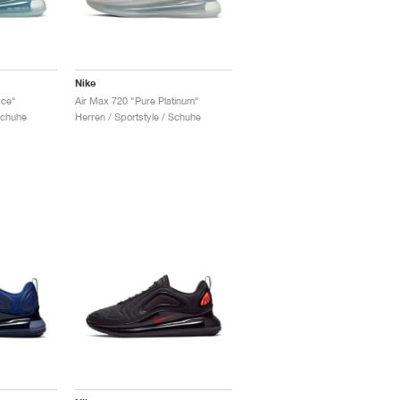
Nike
Ice"
Air Max 720 "Pure Platinum"
Schuhe
Herren / Sportstyle / Schuhe