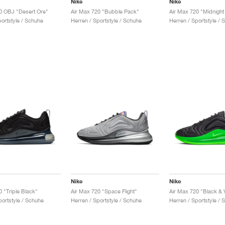
Nike
Nike
0 OBJ "Desert Ore"
Air Max 720 "Bubble Pack"
Air Max 720 "Midnight
portstyle / Schuhe
Herren / Sportstyle / Schuhe
Herren / Sportstyle / 
Nike
Nike
 "Triple Black"
Air Max 720 "Space Flight"
Air Max 720 "Black & V
ortstyle / Schuhe
Herren / Sportstyle / Schuhe
Herren / Sportstyle / 