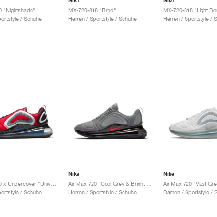
Nike
Nike
0 "Nightshade"
MX-720-818 "Bred"
MX-720-818 "Light Bo
portstyle / Schuhe
Herren / Sportstyle / Schuhe
Herren / Sportstyle / 
Nike
Nike
Air Max 720 x Undercover "University Red"
Air Max 720 "Cool Grey & Bright Crimson"
Air Max 720 "Vast Gre
portstyle / Schuhe
Herren / Sportstyle / Schuhe
Damen / Sportstyle / 