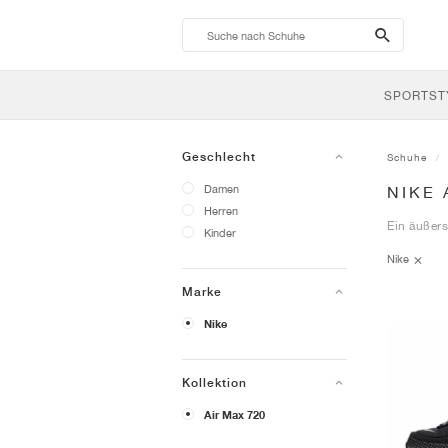
search-
btn
SPORTST
Geschlecht
Schuhe
Damen
NIKE 
Herren
Ein äußers
Kinder
Nike
Marke
Nike
Kollektion
Air Max 720