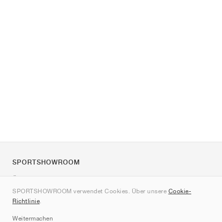
SPORTSHOWROOM
Über uns
SPORTSHOWROOM verwendet Cookies. Über unsere
Cookie-
Kontakt
Richtlinie
.
Sitemap
Weitermachen