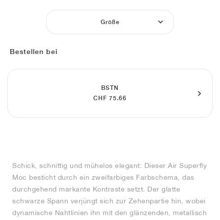
FIELD GENERAL
CRAZE
ADIRACER
MULE
471
GEL-CUMULUS 16
G.T. CUT
FORCE 58
TEKKIRA CUP
508
JORDAN
Größe
KILLSHOT 2
MOTO 2K
ITALIA
LEGACY 312
ALLERDALE
G.T. FUTURE
PS8
ALOHA SUPER
600
Bestellen bei
TOTAL 90
PHENOMENA
FORUM
JUMPMAN JACK
2000
VERTEBRAE
808
AVA ROVER
1000
HAMBURG
204L
AIR MAX 95
933
BSTN
CHF 75.66
MIND
860V2
AIR RIFT
Schick, schnittig und mühelos elegant: Dieser Air Superfly
Moc besticht durch ein zweifarbiges Farbschema, das
durchgehend markante Kontraste setzt. Der glatte
schwarze Spann verjüngt sich zur Zehenpartie hin, wobei
dynamische Nahtlinien ihn mit den glänzenden, metallisch