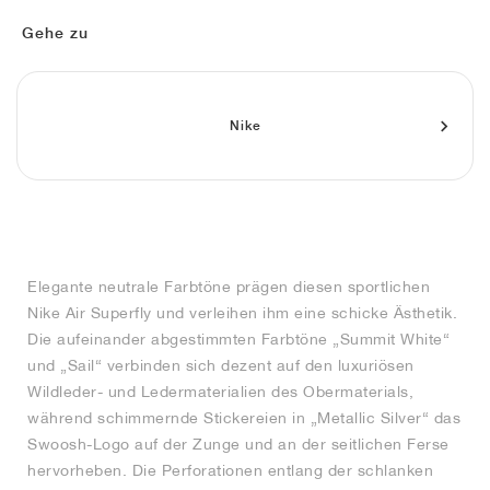
FIELD GENERAL
CRAZE
ADIRACER
MULE
471
GEL-CUMULUS 16
G.T. CUT
FORCE 58
TEKKIRA CUP
508
JORDAN
Gehe zu
KILLSHOT 2
MOTO 2K
ITALIA
LEGACY 312
ALLERDALE
G.T. FUTURE
PS8
ALOHA SUPER
600
TOTAL 90
PHENOMENA
FORUM
JUMPMAN JACK
2000
VERTEBRAE
808
Nike
AVA ROVER
1000
HAMBURG
204L
AIR MAX 95
933
MIND
860V2
Elegante neutrale Farbtöne prägen diesen sportlichen
AIR RIFT
Nike Air Superfly und verleihen ihm eine schicke Ästhetik.
Die aufeinander abgestimmten Farbtöne „Summit White“
und „Sail“ verbinden sich dezent auf den luxuriösen
Wildleder- und Ledermaterialien des Obermaterials,
während schimmernde Stickereien in „Metallic Silver“ das
Swoosh-Logo auf der Zunge und an der seitlichen Ferse
hervorheben. Die Perforationen entlang der schlanken