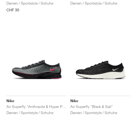
Damen / Sportstyle / Schuhe
Damen / Sportstyle / Schuhe
CHF 30
Nike
Nike
Air Superfly "Anthracite & Hyper Pink"
Air Superfly "Black & Sail"
Damen / Sportstyle / Schuhe
Damen / Sportstyle / Schuhe