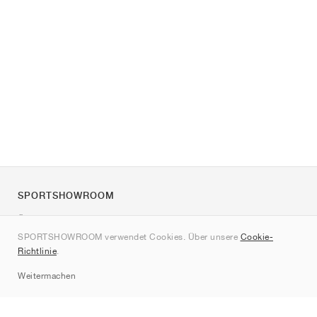
SPORTSHOWROOM
Über uns
SPORTSHOWROOM verwendet Cookies. Über unsere
Cookie-
Kontakt
Richtlinie
.
Sitemap
Weitermachen
Marken