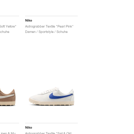
Nike
Soft Yellow"
Astrograbber Textile "Pearl Pink"
Schuhe
Damen / Sportstyle / Schuhe
Nike
Astrograbber Textile "Linen & Muslin"
Astrograbber Textile "Sail & Old Royal"