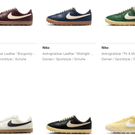
Nike
Nike
Astrograbber Leather "Burgundy Crush & Muslin"
Astrograbber Leather "Midnight Navy & Muslin"
Astrograbber "Fir & Mu
ortstyle / Schuhe
Damen / Sportstyle / Schuhe
Damen / Sportstyle / 