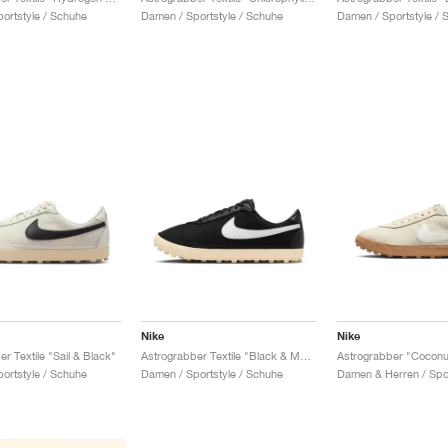
ortstyle / Schuhe
Damen / Sportstyle / Schuhe
Damen / Sportstyle / 
Nike
Nike
r Textile "Sail & Black"
Astrograbber Textile "Black & Muslin"
Astrograbber "Coconut
ortstyle / Schuhe
Damen / Sportstyle / Schuhe