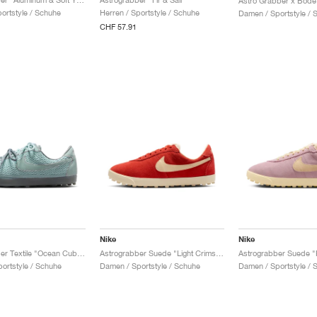
Astro Grabber x Bode
portstyle / Schuhe
Herren / Sportstyle / Schuhe
Damen / Sportstyle / 
CHF 57.91
Nike
Nike
Astrograbber Textile "Ocean Cube & Smoke Grey"
Astrograbber Suede "Light Crimson & Muslin"
ortstyle / Schuhe
Damen / Sportstyle / Schuhe
Damen / Sportstyle / 