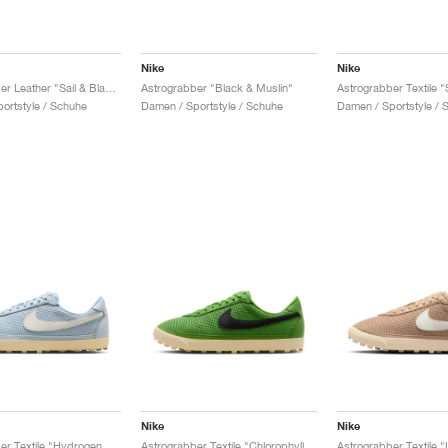
Nike
Nike
Astrograbber Leather "Sail & Black"
Astrograbber "Black & Muslin"
Astrograbber Textile "
ortstyle / Schuhe
Damen / Sportstyle / Schuhe
Damen / Sportstyle / 
Nike
Nike
Astrograbber Textile "Hydrogen Blue & Sail"
Astrograbber Textile "Chlorophyll & Black"