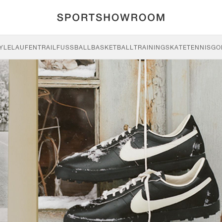
YLE
LAUFEN
TRAIL
FUSSBALL
BASKETBALL
TRAINING
SKATE
TENNIS
GO