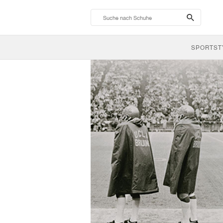
search-
btn
SPORTST