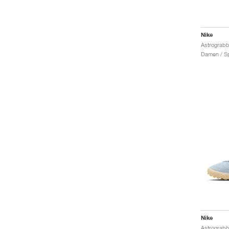
Nike
Damen / Sp
Nike