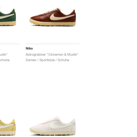
Nike
slin"
Astrograbber "Cinnamon & Muslin"
Schuhe
Damen / Sportstyle / Schuhe