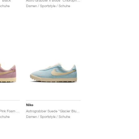
 "Black"
Astro Grabber x Bode "Chlorophyll"
Schuhe
Damen / Sportstyle / Schuhe
Nike
Astrograbber Suede "Pink Foam & Muslin"
Astrograbber Suede "Glacier Blue & Muslin"
Schuhe
Damen / Sportstyle / Schuhe