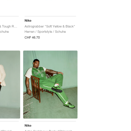
Nike
Astrograbber "Pecan & Tough Red"
Astrograbber "Soft Yellow & Black"
Schuhe
Herren / Sportstyle / Schuhe
CHF 46.70
Nike