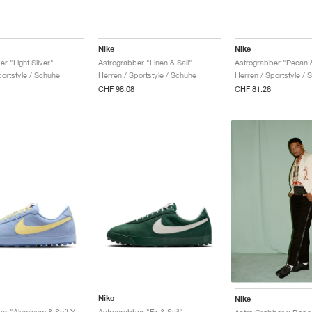
Nike
Nike
r "Light Silver"
Astrograbber "Linen & Sail"
portstyle / Schuhe
Herren / Sportstyle / Schuhe
Herren / Sportstyle / 
CHF 98.08
CHF 81.26
Nike
Nike
Astrograbber "Aluminum & Soft Yellow"
Astrograbber "Fir & Sail"