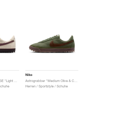
Nike
Astrograbber Leather SE "Light Cream & Burgundy Crush"
Astrograbber "Medium Olive & Cacao Wow"
Schuhe
Herren / Sportstyle / Schuhe