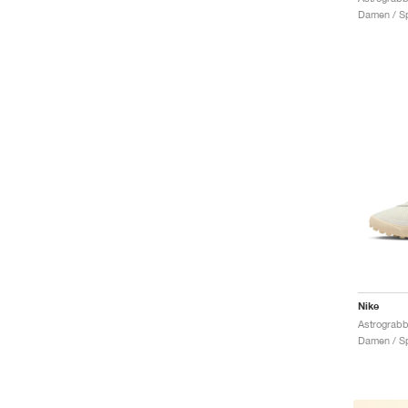
Damen / Sp
Nike
Astrograbbe
Damen / Sp