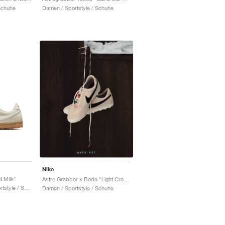
Schuhe
Damen / Sportstyle / Schuhe
Nike
 Milk"
Astro Grabber x Bode "Light Cream & Black"
Damen & Herren / Sportstyle / Schuhe
Damen / Sportstyle / Schuhe