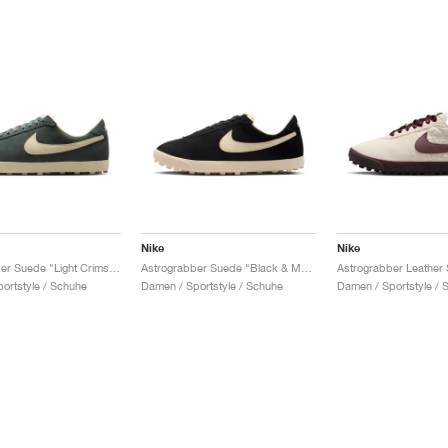
Nike
Nike
Astrograbber Suede "Light Crimson & Muslin"
Astrograbber Suede "Black & Muslin"
ortstyle / Schuhe
Damen / Sportstyle / Schuhe
Damen / Sportstyle / 