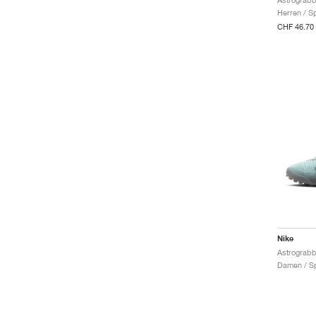
Herren / S
CHF 46.70
Nike
Damen / Sp