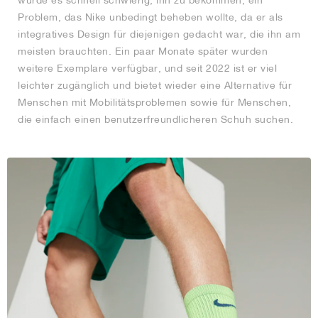
Problem, das Nike unbedingt beheben wollte, da er als
integratives Design für diejenigen gedacht war, die ihn am
meisten brauchten. Ein paar Monate später wurden
weitere Exemplare verfügbar, und seit 2022 ist er viel
leichter zugänglich und bietet wieder eine Alternative für
Menschen mit Mobilitätsproblemen sowie für Menschen,
die einfach einen benutzerfreundlicheren Schuh suchen.