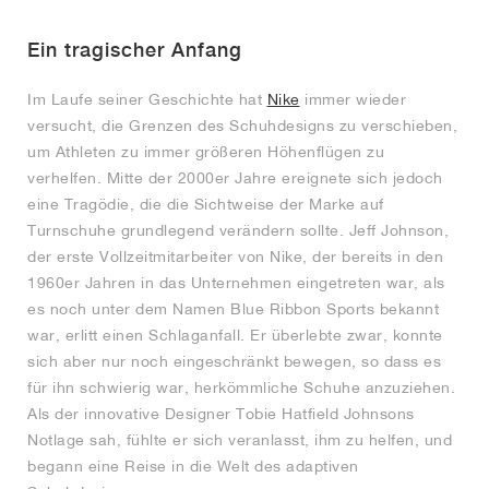
FIELD GENERAL
CRAZE
ADIRACER
MULE
471
GEL-CUMULUS 16
G.T. CUT
FORCE 58
TEKKIRA CUP
508
JORDAN
Ein tragischer Anfang
KILLSHOT 2
MOTO 2K
ITALIA
LEGACY 312
ALLERDALE
G.T. FUTURE
PS8
ALOHA SUPER
600
Im Laufe seiner Geschichte hat
Nike
immer wieder
TOTAL 90
PHENOMENA
FORUM
JUMPMAN JACK
2000
VERTEBRAE
808
versucht, die Grenzen des Schuhdesigns zu verschieben,
um Athleten zu immer größeren Höhenflügen zu
verhelfen. Mitte der 2000er Jahre ereignete sich jedoch
AVA ROVER
1000
HAMBURG
204L
AIR MAX 95
933
eine Tragödie, die die Sichtweise der Marke auf
Turnschuhe grundlegend verändern sollte. Jeff Johnson,
MIND
860V2
der erste Vollzeitmitarbeiter von Nike, der bereits in den
1960er Jahren in das Unternehmen eingetreten war, als
AIR RIFT
es noch unter dem Namen Blue Ribbon Sports bekannt
war, erlitt einen Schlaganfall. Er überlebte zwar, konnte
sich aber nur noch eingeschränkt bewegen, so dass es
für ihn schwierig war, herkömmliche Schuhe anzuziehen.
Als der innovative Designer Tobie Hatfield Johnsons
Notlage sah, fühlte er sich veranlasst, ihm zu helfen, und
begann eine Reise in die Welt des adaptiven