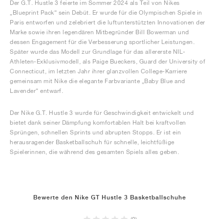
Der G.T. Hustle 3 feierte im Sommer 2024 als Teil von Nikes
„Blueprint Pack“ sein Debüt. Er wurde für die Olympischen Spiele in
Paris entworfen und zelebriert die luftunterstützten Innovationen der
Marke sowie ihren legendären Mitbegründer Bill Bowerman und
dessen Engagement für die Verbesserung sportlicher Leistungen.
Später wurde das Modell zur Grundlage für das allererste NIL-
Athleten-Exklusivmodell, als Paige Bueckers, Guard der University of
Connecticut, im letzten Jahr ihrer glanzvollen College-Karriere
gemeinsam mit Nike die elegante Farbvariante „Baby Blue and
Lavender“ entwarf.
Der Nike G.T. Hustle 3 wurde für Geschwindigkeit entwickelt und
bietet dank seiner Dämpfung komfortablen Halt bei kraftvollen
Sprüngen, schnellen Sprints und abrupten Stopps. Er ist ein
herausragender Basketballschuh für schnelle, leichtfüßige
Spielerinnen, die während des gesamten Spiels alles geben.
Bewerte den Nike GT Hustle 3 Basketballschuhe