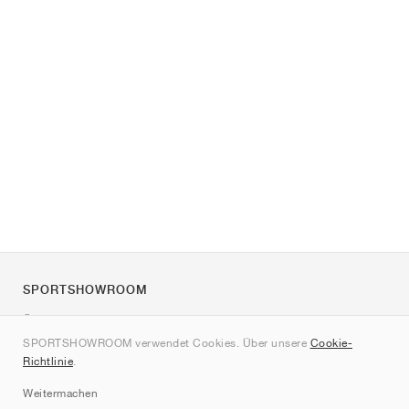
SPORTSHOWROOM
Über uns
SPORTSHOWROOM verwendet Cookies. Über unsere
Cookie-
Kontakt
Richtlinie
.
Sitemap
Weitermachen