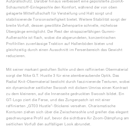
Aufprallschutz. Darüber hinaus verbessert eine gepolsterte ZoomX-
Schaumstoff-Einlegesohle den Komfort, während der von oben
gelagerte Mittelfußschaft für Versteifung und Halt sorgt und
stabilisierende Torsionssteifigkeit bietet. Weitere Stabilität sorgt der
breite Vorfuß, dessen gewölbte Zehenpartie schnelle, mühelose
Übergänge ermöglicht. Der Rest der strapazierfähigen Gummi-
Außensohle ist flach, wobei die abgerundeten, konzentrischen
Profilrillen zuverlässige Traktion auf Hallenböden bieten und
gleichzeitig durch einen Ausschnitt im Fersenbereich das Gewicht
reduzieren.
Mit seiner markant gestuften Sohle und dem raffinierten Obermaterial
sorgt der Nike G.T. Hustle 3 für eine atemberaubende Optik. Das
Radial Knit-Obermaterial besticht durch faszinierende Texturen, wobei
ein dynamischer seitlicher Swoosh mit dickem Umriss einen Kontrast
zu dem kleineren, auf die Innenseite gedruckten Swoosh bildet. Ein
GT-Logo ziert die Ferse, und das Zungenpatch ist mit einer
raffinierten „GT03 Hustle“-Stickerei versehen. Charismatische
Konturen ziehen sich über die Zwischensohle und greifen das elegant
geschwungene Profil auf, bevor die sichtbare Air Zoom-Dämpfung am
seitlichen Vorfuß den auffälligen Look abrundet.