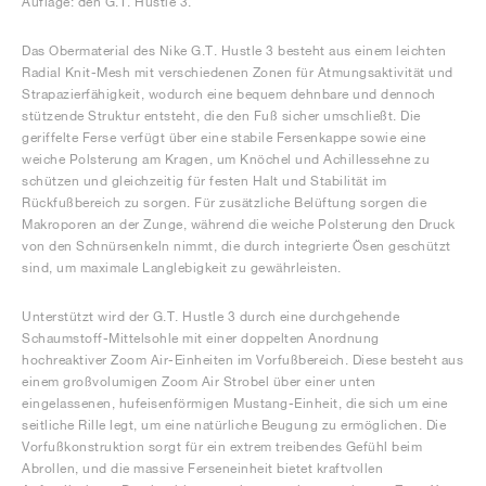
Auflage: den G.T. Hustle 3.
Das Obermaterial des Nike G.T. Hustle 3 besteht aus einem leichten
Radial Knit-Mesh mit verschiedenen Zonen für Atmungsaktivität und
Strapazierfähigkeit, wodurch eine bequem dehnbare und dennoch
stützende Struktur entsteht, die den Fuß sicher umschließt. Die
geriffelte Ferse verfügt über eine stabile Fersenkappe sowie eine
weiche Polsterung am Kragen, um Knöchel und Achillessehne zu
schützen und gleichzeitig für festen Halt und Stabilität im
Rückfußbereich zu sorgen. Für zusätzliche Belüftung sorgen die
Makroporen an der Zunge, während die weiche Polsterung den Druck
von den Schnürsenkeln nimmt, die durch integrierte Ösen geschützt
sind, um maximale Langlebigkeit zu gewährleisten.
Unterstützt wird der G.T. Hustle 3 durch eine durchgehende
Schaumstoff-Mittelsohle mit einer doppelten Anordnung
hochreaktiver Zoom Air-Einheiten im Vorfußbereich. Diese besteht aus
einem großvolumigen Zoom Air Strobel über einer unten
eingelassenen, hufeisenförmigen Mustang-Einheit, die sich um eine
seitliche Rille legt, um eine natürliche Beugung zu ermöglichen. Die
Vorfußkonstruktion sorgt für ein extrem treibendes Gefühl beim
Abrollen, und die massive Ferseneinheit bietet kraftvollen