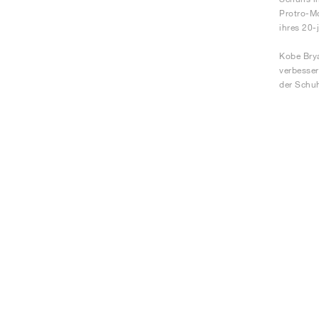
Protro-Mo
ihres 20-
Kobe Brya
verbesser
der Schuh