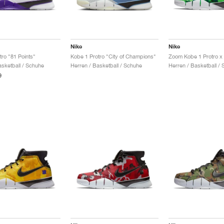
Nike
Nike
tro "81 Points"
Kobe 1 Protro "City of Champions"
asketball / Schuhe
Herren / Basketball / Schuhe
Herren / Basketball /
9