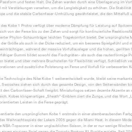
assform und festen Halt. Die Zehen werden durch eine Überlagerung im Vorf
 mit Verstärkungen versehen, um die Langlebigkeit zu erhöhen. Die Stabilitä
pe und die stabile Carbonfaser-Umhüllung gewährleistet, die den Mittelfuß u
 des Kobe 1 Protro verfügt über moderne Dämpfung für Leistung auf Spitzen
 sich von der Ferse bis zu den Zehen und sorgt für kontinuierliche Reaktions
ierter Phylon-Schaumträger leichten Tragekomfort bietet. Der ursprüngliche 
 der Größe als auch in der Dicke reduziert, um ein besseres Spielgefühl und m
eeinträchtigen, während der massive Vorfußausleger und die hohen, gerillten S
rfähiger Gummi bildet sowohl das Fischgräten- als auch das rautenförmige Pro
n bietet und über mehrere Bruchstellen für Flexibilität verfügt. Schließlich v
orationen und zusätzliche Polsterung an Ferse und Vorfuß für verbesserten
e Technologie des Nike Kobe 1 weiterentwickelt wurde, bleibt seine markante
 Swooshes ziehen sich durch das gesamte Design, von den Seitenwänden bis
t den Carbonfaser-Schaft freigibt. Miniaturlogos setzen dezente Akzente an
ich, Kobes klingenartiges „Sheath“-Emblem ziert die Zunge, und das Wort „U
orientierten Leisten in die Ferse geprägt.
entierte den ursprünglichen Kobe 1 erstmals in einer atemberaubenden Far
es Weihnachtsspiels der Lakers 2005 gegen die Miami Heat. In diesem Modell 
 NBA-Topscorer in einer unglaublichen Saison, in der er nur wenige Wochen
 einem einzigen Spiel gegen die Toronto Raptors 81 Punkte erzielte. Seit 201