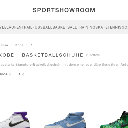
YLE
LAUFEN
TRAIL
FUSSBALL
BASKETBALL
TRAINING
SKATE
TENNIS
GO
Nike
Kobe
1
 KOBE 1 BASKETBALLSCHUHE
8 Artikel
ngsstarke Signature-Basketballschuh, mit dem eine legendäre Serie ihren An
Kobe
1