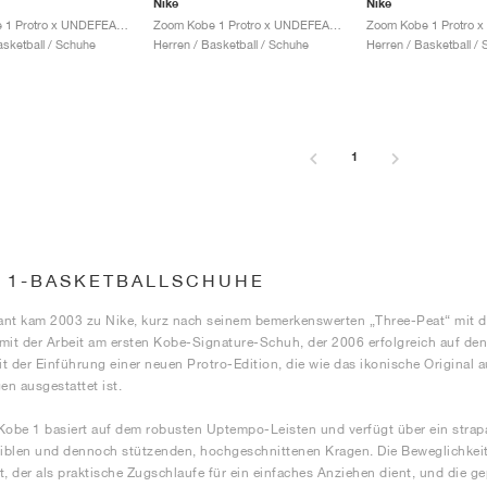
Nike
Nike
Zoom Kobe 1 Protro x UNDEFEATED "Yellow Camo"
Zoom Kobe 1 Protro x UNDEFEATED "Red Camo"
asketball / Schuhe
Herren / Basketball / Schuhe
Herren / Basketball /
1
 1-BASKETBALLSCHUHE
nt kam 2003 zu Nike, kurz nach seinem bemerkenswerten „Three-Peat“ mit d
mit der Arbeit am ersten Kobe-Signature-Schuh, der 2006 erfolgreich auf den
t der Einführung einer neuen Protro-Edition, die wie das ikonische Original
n ausgestattet ist.
Kobe 1 basiert auf dem robusten Uptempo-Leisten und verfügt über ein strap
xiblen und dennoch stützenden, hochgeschnittenen Kragen. Die Beweglichkeit
t, der als praktische Zugschlaufe für ein einfaches Anziehen dient, und die ge