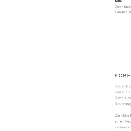
Nike
Herren / B
KOBE
Kobe Brya
Ken Link 
Kobe 1 mi
Neuerunge
Der Nike 
einen fle
verbesser