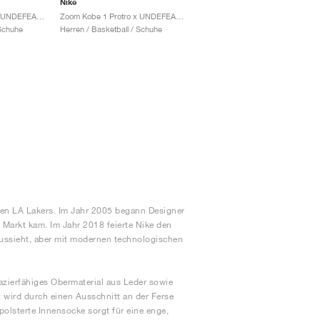
Nike
Zoom Kobe 1 Protro x UNDEFEATED "Camo"
Zoom Kobe 1 Protro x UNDEFEATED "White Gum"
 Schuhe
Herren / Basketball / Schuhe
en LA Lakers. Im Jahr 2005 begann Designer
 Markt kam. Im Jahr 2018 feierte Nike den
 aussieht, aber mit modernen technologischen
azierfähiges Obermaterial aus Leder sowie
 wird durch einen Ausschnitt an der Ferse
polsterte Innensocke sorgt für eine enge,