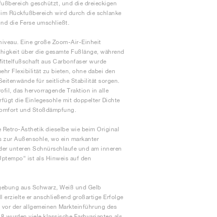
ußbereich geschützt, und die dreieckigen
t im Rückfußbereich wird durch die schlanke
nd die Ferse umschließt.
niveau. Eine große Zoom-Air-Einheit
fähigkeit über die gesamte Fußlänge, während
Mittelfußschaft aus Carbonfaser wurde
ehr Flexibilität zu bieten, ohne dabei den
eitenwände für seitliche Stabilität sorgen.
fil, das hervorragende Traktion in alle
erfügt die Einlegesohle mit doppelter Dichte
 Komfort und Stoßdämpfung.
 Retro-Ästhetik dieselbe wie beim Original
 zur Außensohle, wo ein markanter
 der unteren Schnürschlaufe und am inneren
ptempo“ ist als Hinweis auf den
bgebung aus Schwarz, Weiß und Gelb
erzielte er anschließend großartige Erfolge
 vor der allgemeinen Markteinführung des
8 wurden viele klassische Farbvarianten als