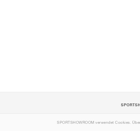
SPORTS
Über uns
SPORTSHOWROOM verwendet Cookies. Über
Kontakt
Sitemap