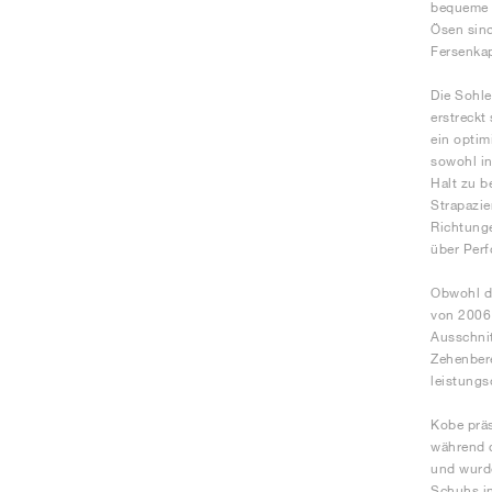
bequeme P
Ösen sind
Fersenkap
Die Sohle
erstreckt
ein optim
sowohl in
Halt zu b
Strapazie
Richtunge
über Perf
Obwohl di
von 2006.
Ausschnit
Zehenbere
leistungs
Kobe präs
während d
und wurde
Schuhs in