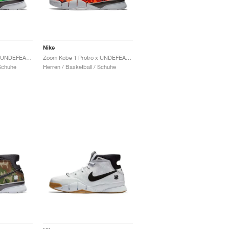
Nike
Zoom Kobe 1 Protro x UNDEFEATED "Green Camo"
Zoom Kobe 1 Protro x UNDEFEATED "Orange Camo"
 Schuhe
Herren / Basketball / Schuhe