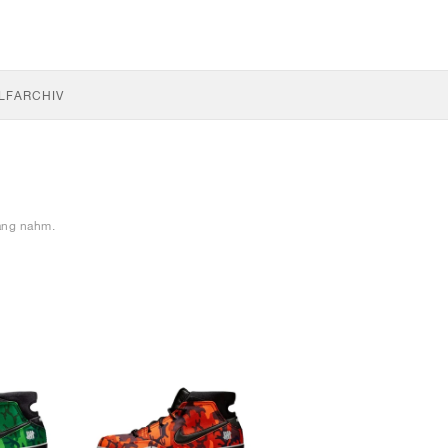
LF
ARCHIV
fang nahm.