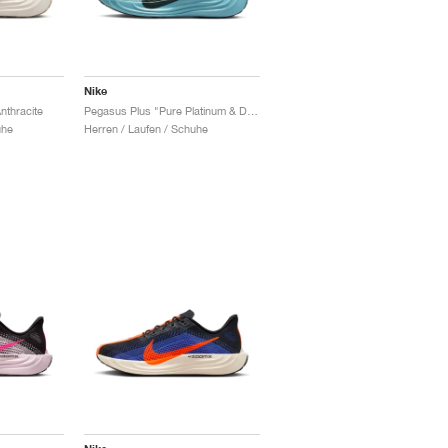
Nike
nthracite
Pegasus Plus "Pure Platinum & Denim Turquoise"
uhe
Herren / Laufen / Schuhe