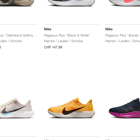
Nike
Nike
Pegasus Plus "Oatmeal & Anthracite"
Pegasus Plus "Black & White"
aufen / Schuhe
Herren / Laufen / Schuhe
Herren / Laufen / Sch
8
CHF 147.99