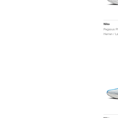
Nike
Pegasus Pl
Herren / L