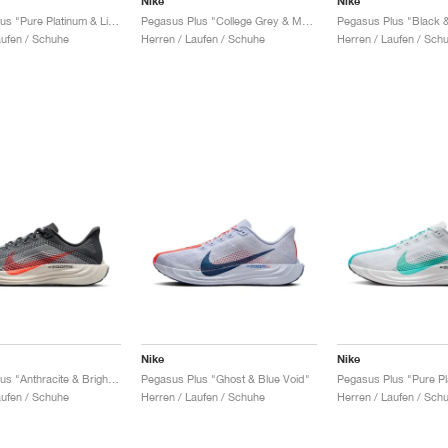
Nike
Nike
Pegasus Plus "Pure Platinum & Light Photo Blue"
Pegasus Plus "College Grey & Medium Ash"
Pegasus Plus "Black 
aufen / Schuhe
Herren / Laufen / Schuhe
Herren / Laufen / Sch
Nike
Nike
Pegasus Plus "Anthracite & Bright Crimson"
Pegasus Plus "Ghost & Blue Void"
aufen / Schuhe
Herren / Laufen / Schuhe
Herren / Laufen / Sch