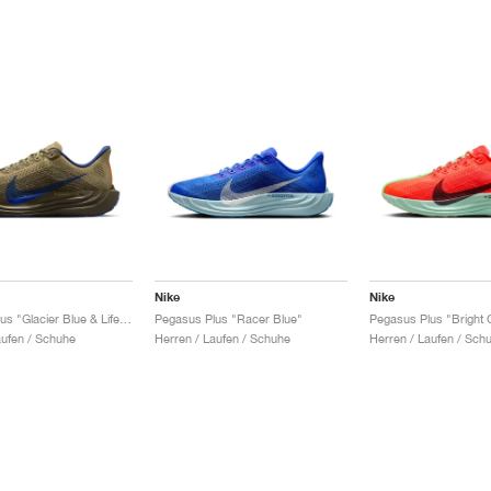
Nike
Nike
Pegasus Plus "Glacier Blue & Life Lime"
Pegasus Plus "Racer Blue"
aufen / Schuhe
Herren / Laufen / Schuhe
Herren / Laufen / Sch