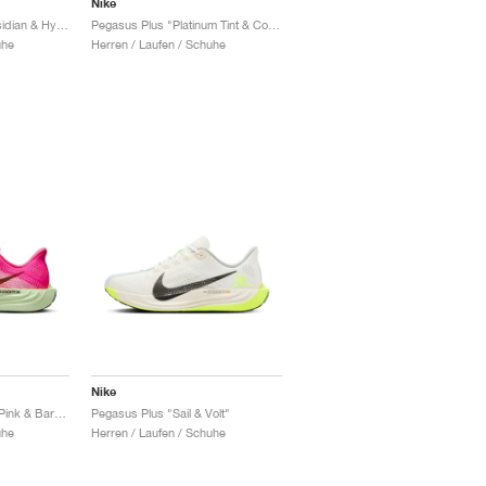
Nike
Pegasus Plus SE "Obsidian & Hyper Violet"
Pegasus Plus "Platinum Tint & College Grey"
uhe
Herren / Laufen / Schuhe
Nike
Pegasus Plus "Hyper Pink & Barely Volt"
Pegasus Plus "Sail & Volt"
uhe
Herren / Laufen / Schuhe