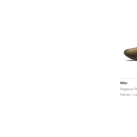
Nike
Herren / L