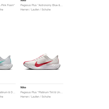
Nike
& Pink Foam"
Pegasus Plus "Astronomy Blue & Hyper Crimson"
uhe
Herren / Laufen / Schuhe
Nike
Pegasus Plus "Pure Platinum & Dusty Cactus"
Pegasus Plus "Platinum Tint & University Red"
uhe
Herren / Laufen / Schuhe