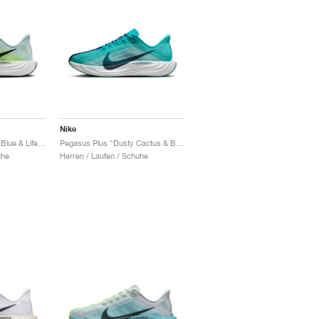
Nike
Pegasus Plus "Glacier Blue & Life Lime"
Pegasus Plus "Dusty Cactus & Blue Void"
uhe
Herren / Laufen / Schuhe