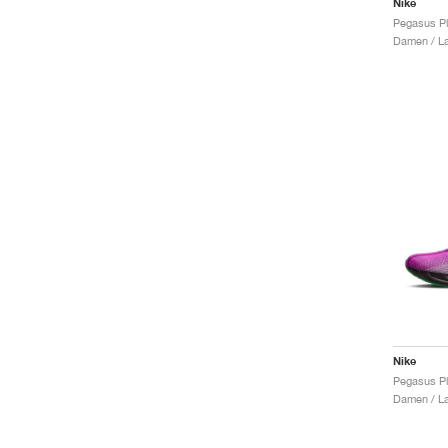
Nike
Damen / La
Nike
Pegasus Pl
Damen / La