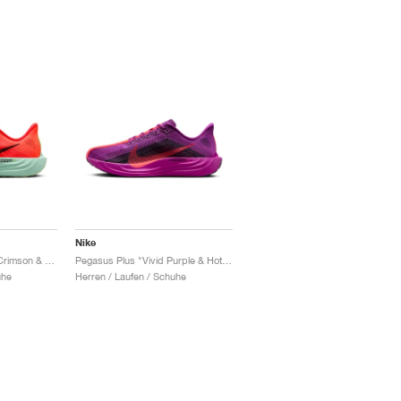
Nike
Pegasus Plus "Bright Crimson & Lime Blast"
Pegasus Plus "Vivid Purple & Hot Punch"
uhe
Herren / Laufen / Schuhe