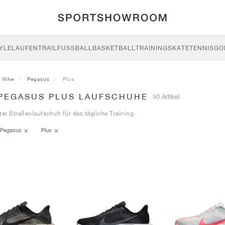
YLE
LAUFEN
TRAIL
FUSSBALL
BASKETBALL
TRAINING
SKATE
TENNIS
GO
Nike
Pegasus
Plus
 PEGASUS PLUS LAUFSCHUHE
50 Artikel
ter Straßenlaufschuh für das tägliche Training.
Pegasus
Plus