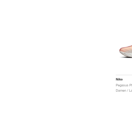
Nike
Damen / La