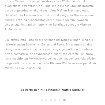
frühere Versionen. Sie hat ein klassisches Waffelmuster mit
quadratisch geformten Grip-Pads, die in Reihen über die gesamte
Länge angeordnet sind und ein hohes Maß an Traktion bieten.
Unterhalb der Ferse und der Spitze sind einige der Stollen in eine
andere Richtung ausgerichtet, in die jeweils ein Mini-Swoosh
eingestanzt ist, und ein fetter Nike-Schriftzug ziert die Mitte der
Außensohle.
Ein letztes Detail, das an die Anfänge der Marke erinnert, sind die
reflektierenden Streifen an Zehen und Ferse. Sie erinnern an das
Design von Laufschuhen aus einer vergangenen Ära und verleihen
dem Obermaterial eine dynamische, sportliche Ästhetik. All diese
retro-inspirierten Merkmale wurden mit den modernsten Materialien
hergestellt und machen den Nike Phoenix Waffle zu einer perfekten
Mischung aus Alt und Neu.
Bewerte den Nike Phoenix Waffle Sneaker
(0)