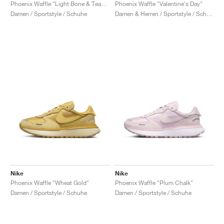
FIELD GENERAL
CRAZE
ADIRACER
MULE
471
GEL-CUMULUS 16
G.T. CUT
FORCE 58
TEKKIRA CUP
508
JORDAN
Phoenix Waffle "Light Bone & Team Red"
Phoenix Waffle "Valentine's Day"
Damen / Sportstyle / Schuhe
Damen & Herren / Sportstyle / Schuhe
KILLSHOT 2
MOTO 2K
ITALIA
LEGACY 312
ALLERDALE
G.T. FUTURE
PS8
ALOHA SUPER
600
TOTAL 90
PHENOMENA
FORUM
JUMPMAN JACK
2000
VERTEBRAE
808
AVA ROVER
1000
HAMBURG
204L
AIR MAX 95
933
MIND
860V2
AIR RIFT
Nike
Nike
Phoenix Waffle "Wheat Gold"
Phoenix Waffle "Plum Chalk"
Damen / Sportstyle / Schuhe
Damen / Sportstyle / Schuhe