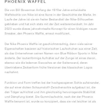
PHOENIX WAFFEL
Die von Bill Bowerman Anfang der 1970er Jahre entwickelte
Waffelsohle von Nike ist eine Ikone in der Geschichte der Marke. Im
Laufe der Jahre ist sie ein fester Bestandteil der Nike-Silhouetten
geblieben und hat sich stets mit der Zeit weiterentwickelt. Im Jahr
2023 wurde dieses jahrzehntealte Konzept für einen klobigen neuen
Sneaker, den Phoenix Waffle, erneut modifiziert.
Der Nike Phoenix Waffle ist geschichtsträchtig, denn viele seiner
Eigenschaften basieren auf historischen Laufschuhen aus einer Zeit,
als das Unternehmen seinen Namen von Blue Ribbon Sports in Nike
änderte. Der rautenförmige Aufnäher auf der Zunge ist eines davon,
ebenso wie die ledernen Swooshes an der Seitenwand, deren
übertriebene Zeckenform frühe Versionen des klassischen Logos
nachahmt.
Funktion und Form treffen bei der hochgezogenen Sohle aufeinander,
die auf einer dicken Schaumstoff-Zwischensohle aufgebaut ist, die
den Träger aufrichtet und ihm gleichzeitig hervorragende Stabilität
und Dämpfung bietet. Die Gummilaufsohle, nach der der Phoenix
Waffle benannt ist, wurde so konzipiert, dass sie viel leichter ist als