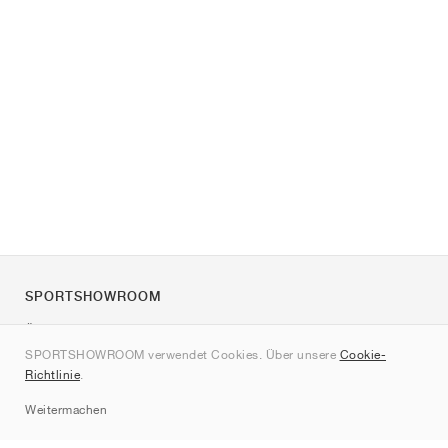
SPORTSHOWROOM
Über uns
SPORTSHOWROOM verwendet Cookies. Über unsere
Cookie-
Kontakt
Richtlinie
.
Sitemap
Weitermachen