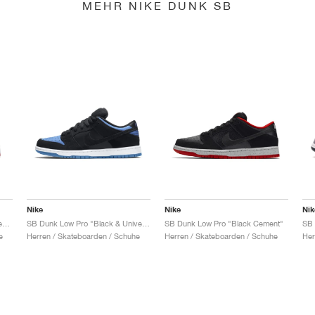
MEHR NIKE DUNK SB
Nike
Nike
Nik
SB Dunk Low x Jeff Staple "Pigeon"
SB Dunk Low Pro "Black & University Blue"
SB Dunk Low Pro "Black Cement"
e
Herren / Skateboarden / Schuhe
Herren / Skateboarden / Schuhe
Her