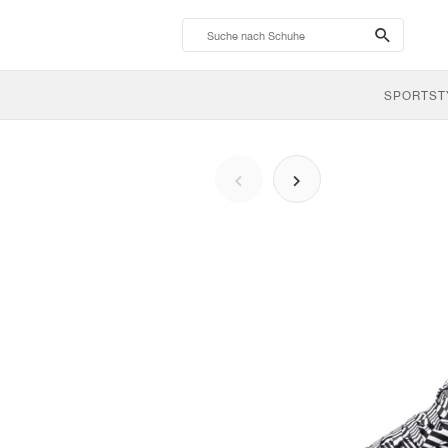
search-
btn
SPORTST