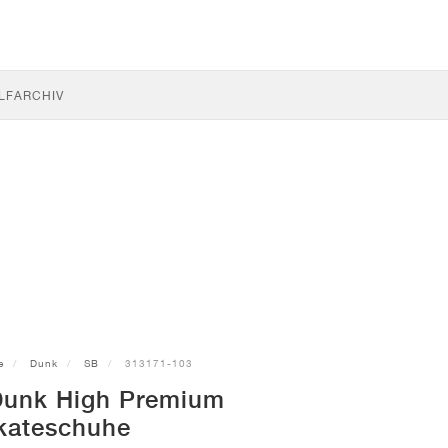
LF
ARCHIV
e
Dunk
SB
313171-103
Dunk High Premium
kateschuhe