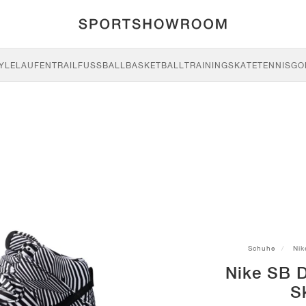
YLE
LAUFEN
TRAIL
FUSSBALL
BASKETBALL
TRAINING
SKATE
TENNIS
GO
Schuhe
Nik
Nike SB 
S