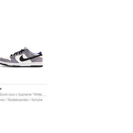
e
SB Dunk Low x Supreme "White Cement"
ren / Skateboarden / Schuhe