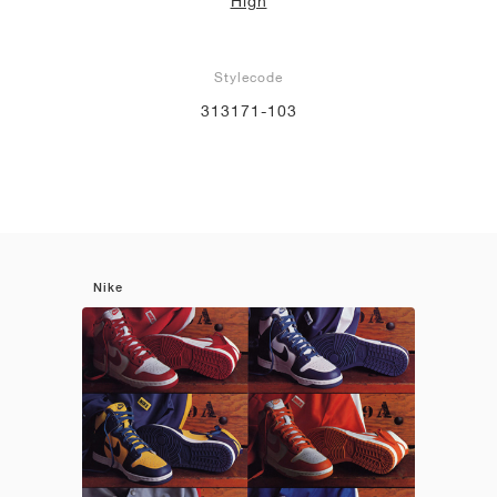
High
Stylecode
313171-103
Nike