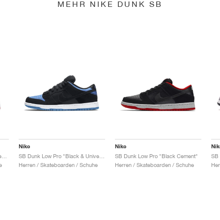
MEHR NIKE DUNK SB
Nike
Nike
Nik
SB Dunk Low x Jeff Staple "Pigeon"
SB Dunk Low Pro "Black & University Blue"
SB Dunk Low Pro "Black Cement"
e
Herren / Skateboarden / Schuhe
Herren / Skateboarden / Schuhe
Her