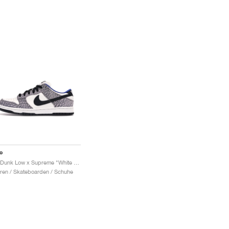
e
SB Dunk Low x Supreme "White Cement"
ren / Skateboarden / Schuhe