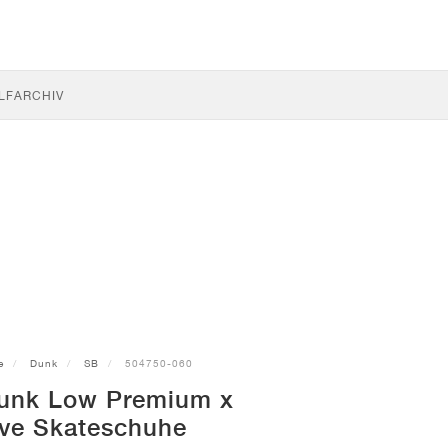
LF
ARCHIV
e
Dunk
SB
504750-060
unk Low Premium x
ive Skateschuhe