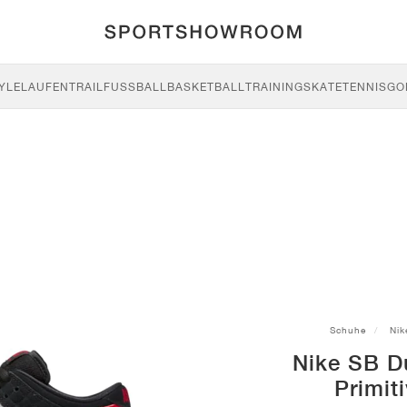
YLE
LAUFEN
TRAIL
FUSSBALL
BASKETBALL
TRAINING
SKATE
TENNIS
GO
Schuhe
Nik
Nike SB D
Primit