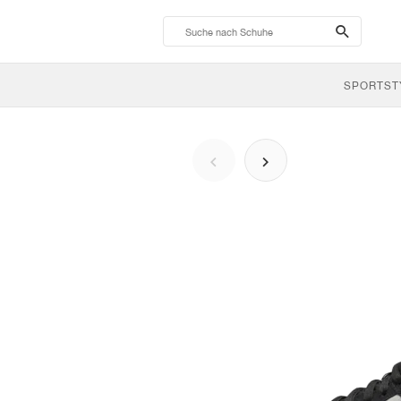
search-
btn
SPORTST