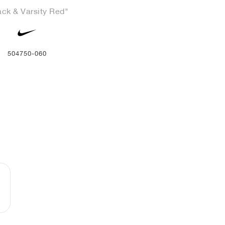
ack & Varsity Red"
504750-060