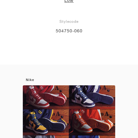
Low
Stylecode
504750-060
Nike