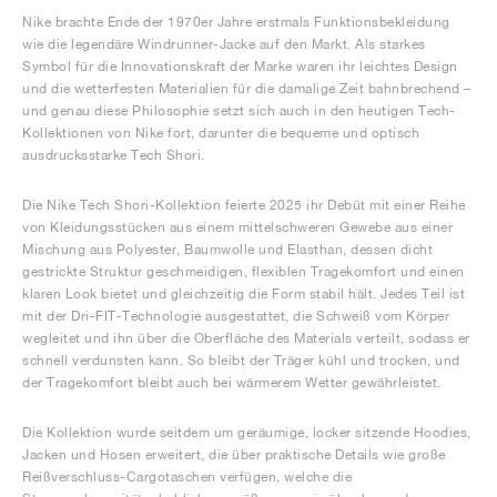
Nike brachte Ende der 1970er Jahre erstmals Funktionsbekleidung
wie die legendäre Windrunner-Jacke auf den Markt. Als starkes
Symbol für die Innovationskraft der Marke waren ihr leichtes Design
und die wetterfesten Materialien für die damalige Zeit bahnbrechend –
und genau diese Philosophie setzt sich auch in den heutigen Tech-
Kollektionen von Nike fort, darunter die bequeme und optisch
ausdrucksstarke Tech Shori.
Die Nike Tech Shori-Kollektion feierte 2025 ihr Debüt mit einer Reihe
von Kleidungsstücken aus einem mittelschweren Gewebe aus einer
Mischung aus Polyester, Baumwolle und Elasthan, dessen dicht
gestrickte Struktur geschmeidigen, flexiblen Tragekomfort und einen
klaren Look bietet und gleichzeitig die Form stabil hält. Jedes Teil ist
mit der Dri-FIT-Technologie ausgestattet, die Schweiß vom Körper
wegleitet und ihn über die Oberfläche des Materials verteilt, sodass er
schnell verdunsten kann. So bleibt der Träger kühl und trocken, und
der Tragekomfort bleibt auch bei wärmerem Wetter gewährleistet.
Die Kollektion wurde seitdem um geräumige, locker sitzende Hoodies,
Jacken und Hosen erweitert, die über praktische Details wie große
Reißverschluss-Cargotaschen verfügen, welche die