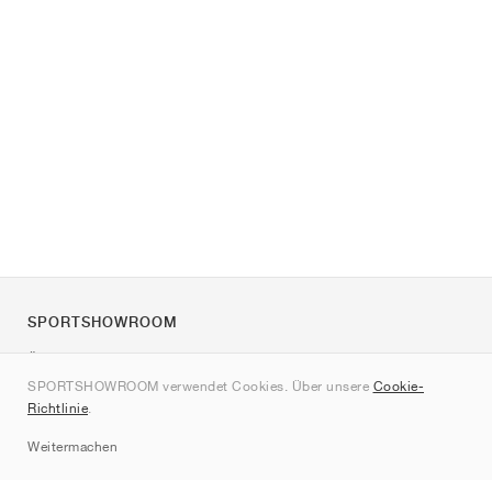
SPORTSHOWROOM
Über uns
SPORTSHOWROOM verwendet Cookies. Über unsere
Cookie-
Kontakt
Richtlinie
.
Sitemap
Weitermachen