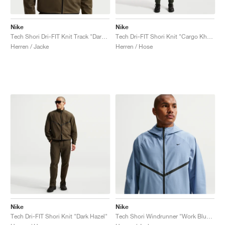
Nike
Nike
Tech Shori Dri-FIT Knit Track "Dark Hazel"
Tech Dri-FIT Shori Knit "Cargo Khaki"
Herren / Jacke
Herren / Hose
Nike
Nike
Tech Dri-FIT Shori Knit "Dark Hazel"
Tech Shori Windrunner "Work Blue & Black"