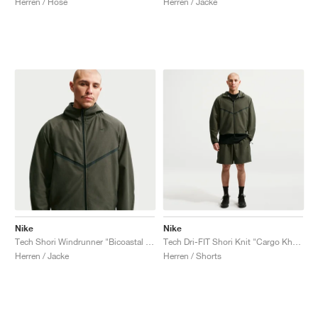
Herren / Hose
Herren / Jacke
Nike
Nike
Tech Shori Windrunner "Bicoastal & Black"
Tech Dri-FIT Shori Knit "Cargo Khaki"
Herren / Jacke
Herren / Shorts