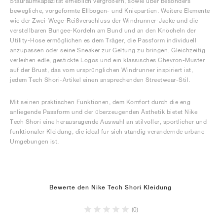
Stauraumkapazität erheblich vergrößern, sowie über besonders
bewegliche, vorgeformte Ellbogen- und Kniepartien. Weitere Elemente
wie der Zwei-Wege-Reißverschluss der Windrunner-Jacke und die
verstellbaren Bungee-Kordeln am Bund und an den Knöcheln der
Utility-Hose ermöglichen es dem Träger, die Passform individuell
anzupassen oder seine Sneaker zur Geltung zu bringen. Gleichzeitig
verleihen edle, gestickte Logos und ein klassisches Chevron-Muster
auf der Brust, das vom ursprünglichen Windrunner inspiriert ist,
jedem Tech Shori-Artikel einen ansprechenden Streetwear-Stil.
Mit seinen praktischen Funktionen, dem Komfort durch die eng
anliegende Passform und der überzeugenden Ästhetik bietet Nike
Tech Shori eine herausragende Auswahl an stilvoller, sportlicher und
funktionaler Kleidung, die ideal für sich ständig verändernde urbane
Umgebungen ist.
Bewerte den Nike Tech Shori Kleidung
(0)