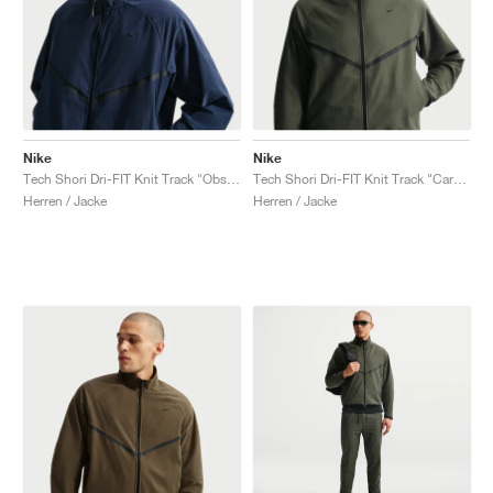
Nike
Nike
Tech Shori Dri-FIT Knit Track "Obsidian"
Tech Shori Dri-FIT Knit Track "Cargo Khaki"
Herren / Jacke
Herren / Jacke