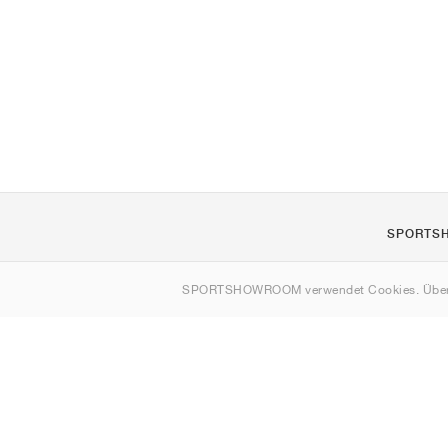
SPORTS
Über uns
SPORTSHOWROOM verwendet Cookies. Über
Kontakt
Sitemap