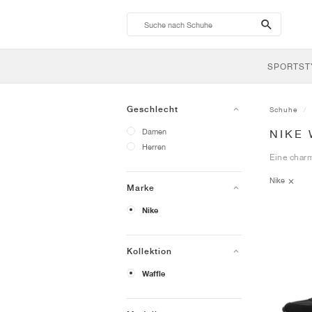
search-
btn
SPORTST
Geschlecht
Schuhe
Damen
NIKE
Herren
Eine charm
Nike
Marke
Nike
Kollektion
Waffle