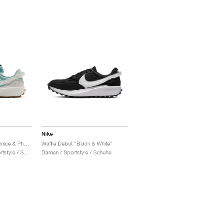
Nike
Waffle Debut "Light Pumice & Photon Dust"
Waffle Debut "Black & White"
Damen & Herren / Sportstyle / Schuhe
Damen / Sportstyle / Schuhe