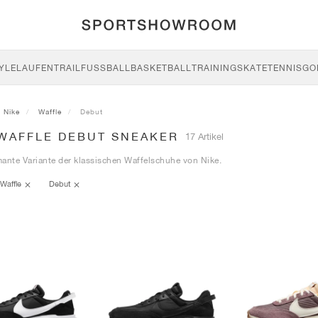
YLE
LAUFEN
TRAIL
FUSSBALL
BASKETBALL
TRAINING
SKATE
TENNIS
GO
Nike
Waffle
Debut
 WAFFLE DEBUT SNEAKER
17 Artikel
ante Variante der klassischen Waffelschuhe von Nike.
Waffle
Debut