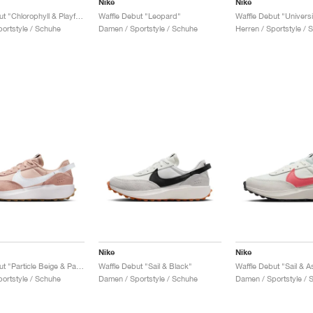
Nike
Nike
Waffle Debut "Chlorophyll & Playful Punk"
Waffle Debut "Leopard"
Waffle Debut "Universi
ortstyle / Schuhe
Damen / Sportstyle / Schuhe
Herren / Sportstyle / 
Nike
Nike
Waffle Debut "Particle Beige & Particle Pink"
Waffle Debut "Sail & Black"
Waffle Debut "Sail & A
ortstyle / Schuhe
Damen / Sportstyle / Schuhe
Damen / Sportstyle / 