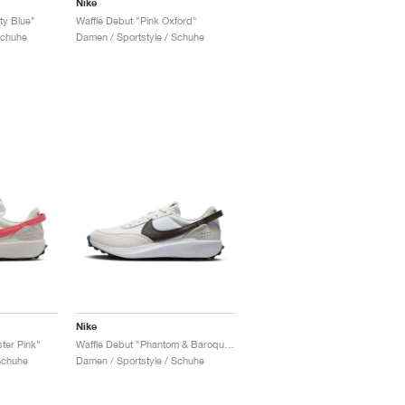
Nike
ty Blue"
Waffle Debut "Pink Oxford"
Schuhe
Damen / Sportstyle / Schuhe
Nike
ster Pink"
Waffle Debut "Phantom & Baroque Brown"
Schuhe
Damen / Sportstyle / Schuhe