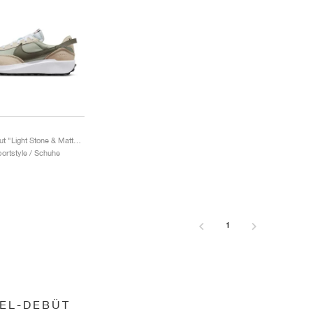
Waffle Debut "Light Stone & Matte Olive"
portstyle / Schuhe
1
EL-DEBÜT