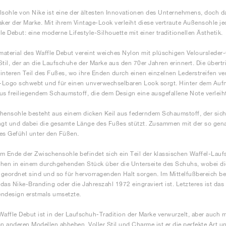
lsohle von Nike ist eine der ältesten Innovationen des Unternehmens, doch d
aker der Marke. Mit ihrem Vintage-Look verleiht diese vertraute Außensohle
le Debut: eine moderne Lifestyle-Silhouette mit einer traditionellen Ästhetik.
aterial des Waffle Debut vereint weiches Nylon mit plüschigen Velourslede
Stil, der an die Laufschuhe der Marke aus den 70er Jahren erinnert. Die übe
interen Teil des Fußes, wo ihre Enden durch einen einzelnen Lederstreifen ve
Logo schwebt und für einen unverwechselbaren Look sorgt. Hinter dem Aufnä
us freiliegendem Schaumstoff, die dem Design eine ausgefallene Note verleih
hensohle besteht aus einem dicken Keil aus federndem Schaumstoff, der sich
ngt und dabei die gesamte Länge des Fußes stützt. Zusammen mit der so gena
es Gefühl unter den Füßen.
m Ende der Zwischensohle befindet sich ein Teil der klassischen Waffel-Laufso
hen in einem durchgehenden Stück über die Unterseite des Schuhs, wobei di
geordnet sind und so für hervorragenden Halt sorgen. Im Mittelfußbereich befi
das Nike-Branding oder die Jahreszahl 1972 eingraviert ist. Letzteres ist das
ndesign erstmals umsetzte.
Waffle Debut ist in der Laufschuh-Tradition der Marke verwurzelt, aber auch 
on anderen Modellen abheben. Voller Stil und Charme ist er die perfekte Art 