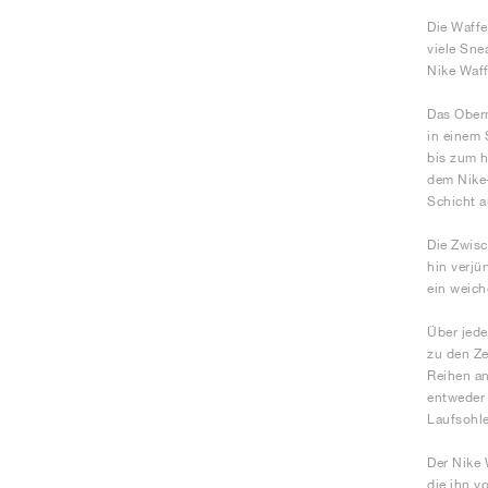
Die Waffe
viele Sne
Nike Waff
Das Oberm
in einem 
bis zum h
dem Nike-
Schicht a
Die Zwisc
hin verjü
ein weich
Über jede
zu den Ze
Reihen an
entweder 
Laufsohle
Der Nike 
die ihn v