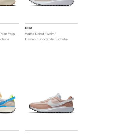
Nike
Waffle Debut Vintage "Plum Eclipse & Coconut Milk"
Waffle Debut "White"
Schuhe
Damen / Sportstyle / Schuhe