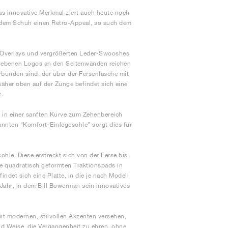
as innovative Merkmal ziert auch heute noch
 jedem Schuh einen Retro-Appeal, so auch dem
r-Overlays und vergrößerten Leder-Swooshes
rtriebenen Logos an den Seitenwänden reichen
rbunden sind, der über der Fersenlasche mit
her oben auf der Zunge befindet sich eine
t.
 in einer sanften Kurve zum Zehenbereich
nnten "Komfort-Einlegesohle" sorgt dies für
hle. Diese erstreckt sich von der Ferse bis
e quadratisch geformten Traktionspads in
ndet sich eine Platte, in die je nach Modell
 Jahr, in dem Bill Bowerman sein innovatives
mit modernen, stilvollen Akzenten versehen,
und Weise, die Vergangenheit zu ehren, ohne