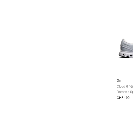
On
Cloud 6 "Gl
Damen / Sp
CHF 190