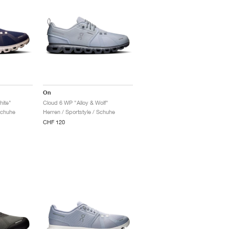
On
hite"
Cloud 6 WP "Alloy & Wolf"
Schuhe
Herren / Sportstyle / Schuhe
CHF 120