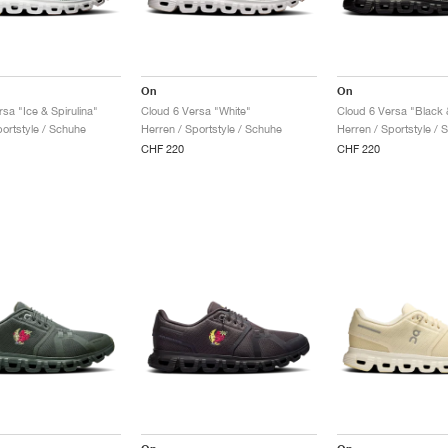
On
On
sa "Ice & Spirulina"
Cloud 6 Versa "White"
Cloud 6 Versa "Black 
portstyle / Schuhe
Herren / Sportstyle / Schuhe
Herren / Sportstyle / 
CHF 220
CHF 220