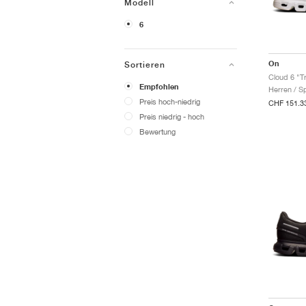
Modell
6
On
Sortieren
Cloud 6 "Tr
Empfohlen
Herren / S
Preis hoch-niedrig
CHF 151.3
Preis niedrig - hoch
Bewertung