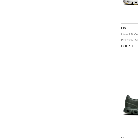
On
Cloud 6 Ver
Herren / S
CHF 150