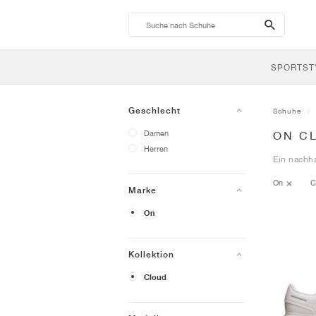
search-
btn
SPORTST
Geschlecht
Schuhe
Damen
ON C
Herren
Ein nachha
On
C
Marke
On
Kollektion
Cloud