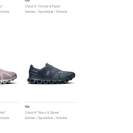
On
ry"
Cloud 6 "Orchid & Fade"
Schuhe
Damen / Sportstyle / Schuhe
On
hid"
Cloud 6 "Navy & Stone"
Schuhe
Damen / Sportstyle / Schuhe