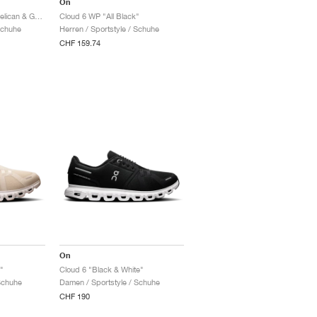
On
Cloud 6 Waterproof "Pelican & Ghost"
Cloud 6 WP "All Black"
Schuhe
Herren / Sportstyle / Schuhe
CHF 159.74
On
"
Cloud 6 "Black & White"
Schuhe
Damen / Sportstyle / Schuhe
CHF 190