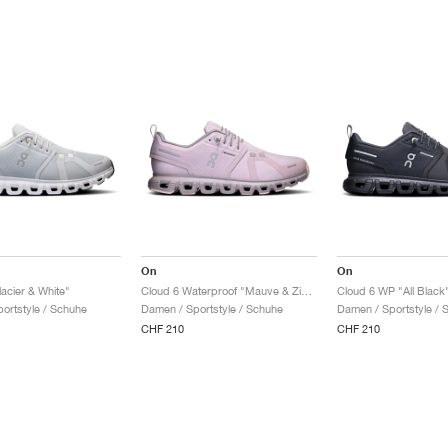
On
On
acier & White"
Cloud 6 Waterproof "Mauve & Zinc"
Cloud 6 WP "All Black
ortstyle / Schuhe
Damen / Sportstyle / Schuhe
Damen / Sportstyle / 
CHF 210
CHF 210