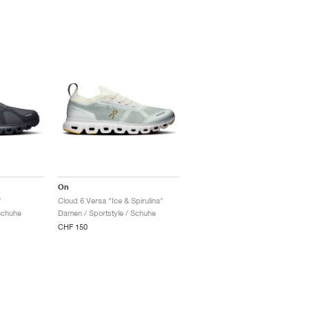
On
"
Cloud 6 Versa "Ice & Spirulina"
Schuhe
Damen / Sportstyle / Schuhe
CHF 150