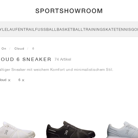
YLE
LAUFEN
TRAIL
FUSSBALL
BASKETBALL
TRAINING
SKATE
TENNIS
GO
On
Cloud
6
LOUD 6 SNEAKER
74 Artikel
ltiger Sneaker mit weichem Komfort und minimalistischem Stil.
loud
6