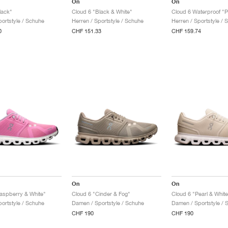
On
On
lack"
Cloud 6 "Black & White"
ortstyle / Schuhe
Herren / Sportstyle / Schuhe
Herren / Sportstyle / 
0
CHF 151.33
CHF 159.74
On
On
aspberry & White"
Cloud 6 "Cinder & Fog"
Cloud 6 "Pearl & White
ortstyle / Schuhe
Damen / Sportstyle / Schuhe
Damen / Sportstyle / 
CHF 190
CHF 190