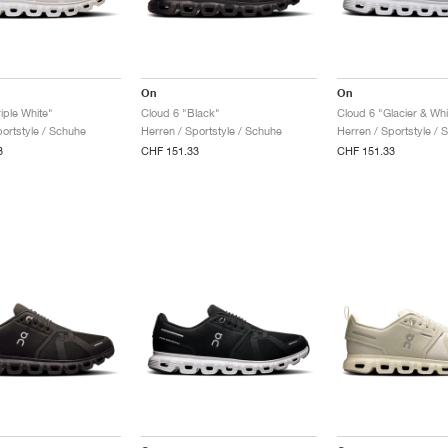
On
On
iple White"
Cloud 6 "Black"
Cloud 6 "Glacier & Whi
portstyle / Schuhe
Herren / Sportstyle / Schuhe
Herren / Sportstyle / 
3
CHF 151.33
CHF 151.33