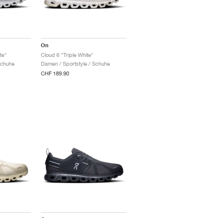
On
te"
Cloud 6 "Triple White"
Schuhe
Damen / Sportstyle / Schuhe
CHF 189.90