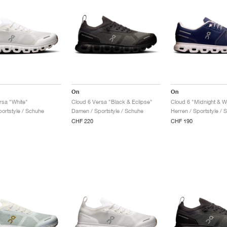
On
On
rsa "White"
Cloud 6 Versa "Black & Eclipse"
Cloud 6 "Midnight & W
ortstyle / Schuhe
Damen / Sportstyle / Schuhe
Herren / Sportstyle / 
CHF 220
CHF 190