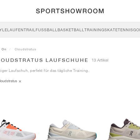
YLE
LAUFEN
TRAIL
FUSSBALL
BASKETBALL
TRAINING
SKATE
TENNIS
GO
On
Cloudstratus
LOUDSTRATUS LAUFSCHUHE
13 Artikel
itiger Laufschuh, perfekt für das tägliche Training.
loudstratus