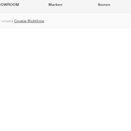
HOWROOM
Marken
Ikonen
Nike
Air Force 1
 unsere
Cookie-Richtlinie
.
Jordan
Jordan 1
adidas
Dunk
New Balance
550
ASICS
Samba
PUMA
Gel-Kayano 14
Converse
Speedcat
Vans
Chuck Taylor
Hoka
Cloud
Salomon
Old Skool
On
XT-6
Saucony
ProGrid Omni 9
Mizuno
Clifton
Yeezy
Wave Rider 10