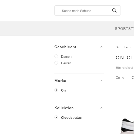
search-
btn
SPORTST
Geschlecht
Schuhe
Damen
ON C
Herren
Ein vielse
On
C
Marke
On
Kollektion
Cloudstratus