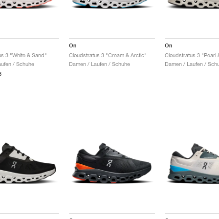
On
On
us 3 "White & Sand"
Cloudstratus 3 "Cream & Arctic"
Cloudstratus 3 "Pearl 
ufen / Schuhe
Damen / Laufen / Schuhe
Damen / Laufen / Sch
8