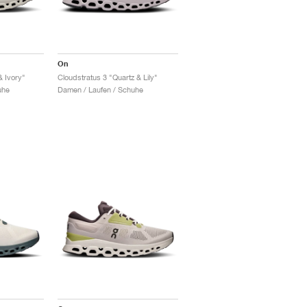
On
& Ivory"
Cloudstratus 3 "Quartz & Lily"
uhe
Damen / Laufen / Schuhe