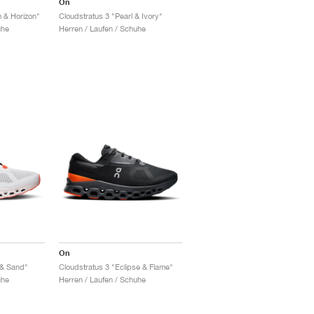
On
 & Horizon"
Cloudstratus 3 "Pearl & Ivory"
uhe
Herren / Laufen / Schuhe
On
 & Sand"
Cloudstratus 3 "Eclipse & Flame"
uhe
Herren / Laufen / Schuhe