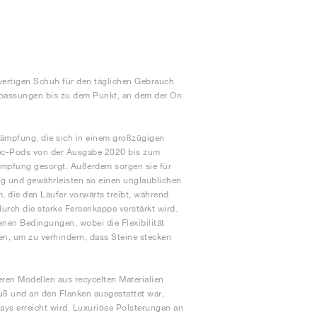
wertigen Schuh für den täglichen Gebrauch
Anpassungen bis zu dem Punkt, an dem der On
Dämpfung, die sich in einem großzügigen
ec-Pods von der Ausgabe 2020 bis zum
ämpfung gesorgt. Außerdem sorgen sie für
ng und gewährleisten so einen unglaublichen
, die den Läufer vorwärts treibt, während
durch die starke Fersenkappe verstärkt wird.
nen Bedingungen, wobei die Flexibilität
den, um zu verhindern, dass Steine stecken
ren Modellen aus recycelten Materialien
uß und an den Flanken ausgestattet war,
lays erreicht wird. Luxuriöse Polsterungen an