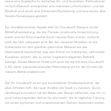
sowie eine Zuglasche für einfaches An- und Ausziehen. Perforationen
im Vorfußbereich ermöglichen eine maximale Luftzirkulation, und der
Rückfuß wird durch eine Schaumstoffpolsterung und eine starke, aber
flexible Fersenkappe gestärkt.
Ein charakteristischer Aspekt aller On Cloudswift-Designs ist die
Mittelfußverkleidung, die den Flanken strukturelle Unterstützung
bietet und die Schnürsenkel durch robuste Ösen sichert, wodurch
auch der Halt verbessert wird. Bei den neuesten Modellen ist die
Außenseite mit dem gleichen gestrickten Material wie das
Obermaterial beschichtet, was dem Schuh ein kohärentes, raffiniertes
Aussehen verleiht, das zu seiner insgesamt eleganten Ästhetik
beiträgt. Dieses Merkmal findet sich auch bei der Variante Cloudswift
4 AD, deren wasserabweisendes Obermaterial sie für den Einsatz bei
nassem Wetter prädestiniert.
Der On Cloudswift ist ein gut durchdachter Straßenlaufschuh, der
allen Athleten hilft, die rauen Straßen der Stadt zu meistern. Durch
jahrelange Innovation hat die Marke sein Design verfeinert, was ihn zu
einer herausragenden Option für alle macht, die ihr tägliches Training
mit einem stylischen und unterstützenden Element bereichern wollen.