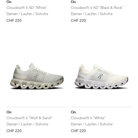
FIELD GENERAL
CRAZE
ADIRACER
MULE
471
GEL-CUMULUS 16
G.T. CUT
FORCE 58
TEKKIRA CUP
508
JORDAN
On
On
Cloudswift 4 AD "White"
Cloudswift 4 AD "Black & Rock"
Damen / Laufen / Schuhe
Damen / Laufen / Schuhe
KILLSHOT 2
MOTO 2K
ITALIA
LEGACY 312
ALLERDALE
G.T. FUTURE
PS8
ALOHA SUPER
600
CHF 220
CHF 220
TOTAL 90
PHENOMENA
FORUM
JUMPMAN JACK
2000
VERTEBRAE
808
AVA ROVER
1000
HAMBURG
204L
AIR MAX 95
933
MIND
860V2
AIR RIFT
On
On
Cloudswift 4 "Wolf & Sand"
Cloudswift 4 "White"
Damen / Laufen / Schuhe
Damen / Laufen / Schuhe
CHF 220
CHF 220