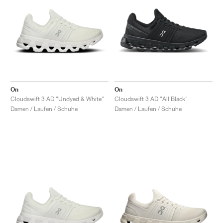
On
On
Cloudswift 3 AD "Undyed & White"
Cloudswift 3 AD "All Black"
Damen / Laufen / Schuhe
Damen / Laufen / Schuhe