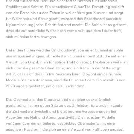
Schicht für sanften Halt und einer festen unteren für Haltbarkeit,
Stabilität und Schutz. Die aktualisierte CloudTec-Dämpfung verläuft
von der Ferse bis zu den Zehen in wellenförmigen Kurven und sorgt
für Weichheit und Sprungkraft, während das Speedboard aus einer
Nylonmischung jeden Schritt federnd macht. Die Sohle ist so geformt,
dass sie auf natürliche Weise nach vorne rollt und dem Läufer hilft,
sich mühelos fortzubewegen.
Unter den Füßen wird der On Cloudswift von einer Gummilaufsohle
aus strapazierfähigem, abriebfestem Gummi unterstützt, die mit einer
Vielzahl von Grip-Linien für solide Traktion sorgt. Flexkerben verteilen
sich über die gesamte Oberfläche, und ein Kanal in der Mitte sorgt
dafür, dass sich der Fuß frei bewegen kann. Obwohl einige frühere
Modelle Steine aufnahmen, sind die Rillen seit dem Cloudswift 3 von
2023 anders gestaltet, um dies zu verhindern.
Das Obermaterial des Cloudswift ist seit jeher sockenähnlich
gestaltet, um einen guten Sitz zu gewährleisten. Es wurde im Laufe
der Zeit weiterentwickelt und bietet enorme Verbesserungen bei
Aspekten wie Halt und Atmungsaktivität. Die neuesten Modelle
verfügen über ein einteiliges, gestricktes Obermaterial mit einer
adaptiven Passform, die sich an eine Vielzahl von Fußtypen anpasst,