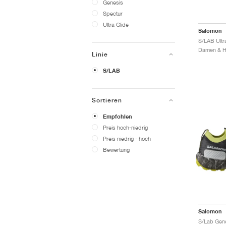
Genesis
Spectur
Ultra Glide
Salomon
S/LAB Ultra
Damen & He
Linie
S/LAB
Sortieren
Empfohlen
Preis hoch-niedrig
Preis niedrig - hoch
Bewertung
Salomon