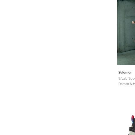
Salomon
S/Lab Spec
Damen & He