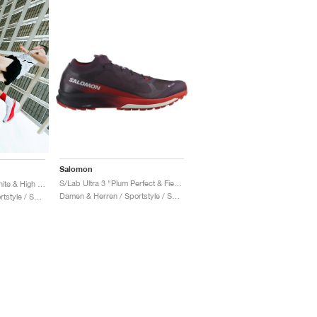
Salomon
S/Lab Ultra 3 "Plum Perfect & Fiery Red"
S/Lab Phantasm 2 "White & High Risk Red"
Damen & Herren / Sportstyle / Schuhe
Damen & Herren / Sportstyle / Schuhe