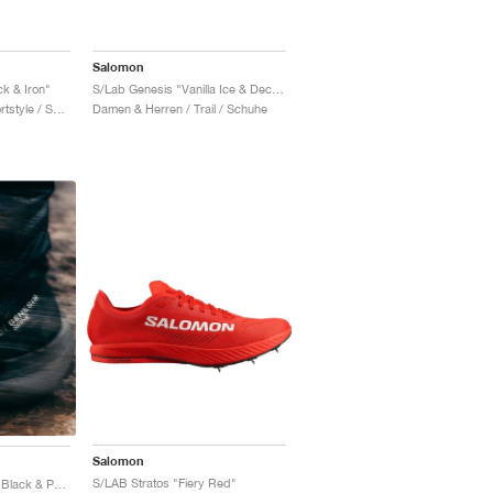
Salomon
k & Iron"
S/Lab Genesis "Vanilla Ice & Decadent Chocolate"
Damen & Herren / Sportstyle / Schuhe
Damen & Herren / Trail / Schuhe
Salomon
S/LAB Stratos "Fiery Red"
S/Lab Genesis Spine "Black & Pewter "