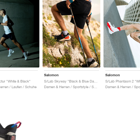
Salomon
Salomon
tur "White & Black"
S/Lab Skyway "Black & Blue Danube"
rren / Laufen / Schuhe
Damen & Herren / Sportstyle / Schuhe