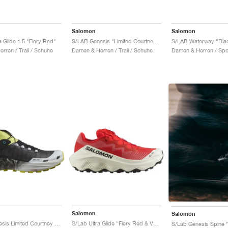
Salomon
Salomon
 Glide 1.5 "Fiery Red"
S/LAB Genesis "Limited Courtney Edition 2"
S/LAB Waterway "Blac
rren / Trail / Schuhe
Damen & Herren / Trail / Schuhe
Salomon
Salomon
S/Lab Genesis Limited Courtney Edition "Sunny Lime & Black"
S/Lab Ultra Glide "Fiery Red & Vanilla Ice"