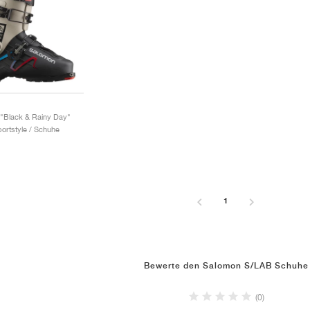
"Black & Rainy Day"
portstyle / Schuhe
1
Bewerte den Salomon S/LAB Schuhe
(0)