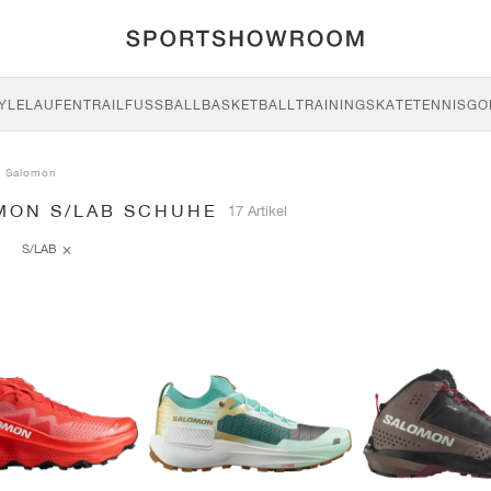
YLE
LAUFEN
TRAIL
FUSSBALL
BASKETBALL
TRAINING
SKATE
TENNIS
GO
Salomon
MON S/LAB SCHUHE
17 Artikel
S/LAB