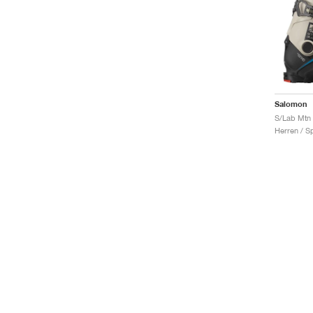
Salomon
S/Lab Mtn 
Herren / S