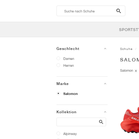
search-
btn
SPORTST
Geschlecht
Schuhe
Damen
SALO
Herren
Salomon
Marke
Salomon
Kollektion
Search
Alpinway