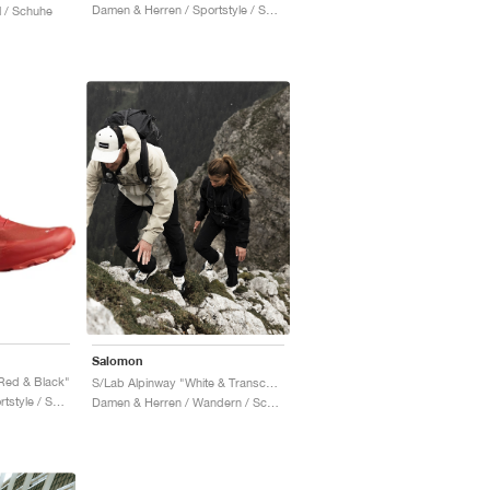
Damen & Herren / Sportstyle / Schuhe
l / Schuhe
Salomon
 Red & Black"
S/Lab Alpinway "White & Transcend Blue"
Damen & Herren / Sportstyle / Schuhe
Damen & Herren / Wandern / Schuhe