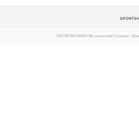
SPORTS
Über uns
SPORTSHOWROOM verwendet Cookies. Über
Kontakt
Sitemap