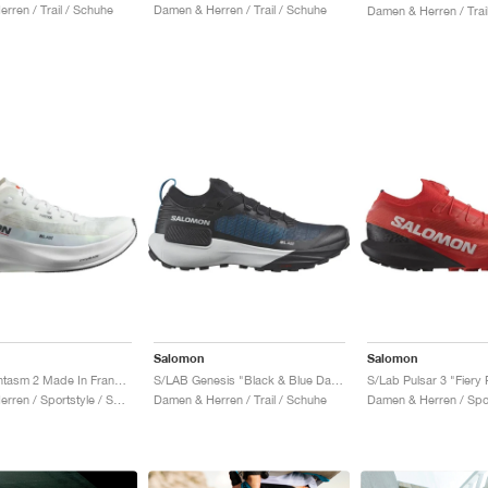
rren / Trail / Schuhe
Damen & Herren / Trail / Schuhe
Damen & Herren / Trai
Salomon
Salomon
S/Lab Phantasm 2 Made In France "White & Standard-B"
S/LAB Genesis "Black & Blue Danube"
S/Lab Pulsar 3 "Fiery
Damen & Herren / Sportstyle / Schuhe
Damen & Herren / Trail / Schuhe