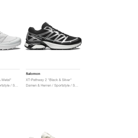
Salomon
 Metal"
XT-Pathway 2 "Black & Silver"
Damen & Herren / Sportstyle / Schuhe
Damen & Herren / Sportstyle / Schuhe