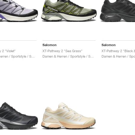
Salomon
Salomon
 2 "Violet"
XT-Pathway 2 "Sea Grass"
XT-Pathway 2 "Black &
Damen & Herren / Sportstyle / Schuhe
Damen & Herren / Sportstyle / Schuhe