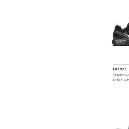
Salomon
Xt-pathway