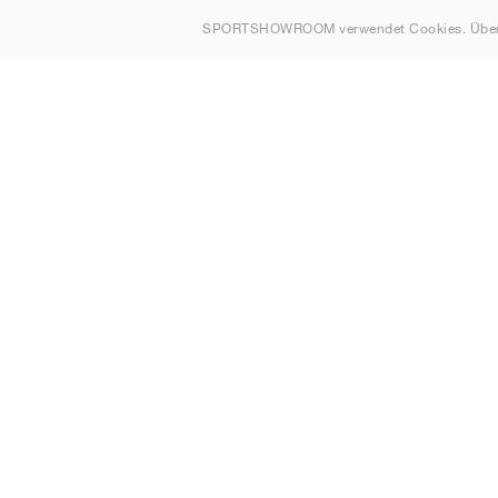
Über uns
SPORTSHOWROOM verwendet Cookies. Über
Kontakt
Sitemap
Schweiz