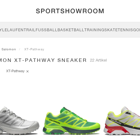
YLE
LAUFEN
TRAIL
FUSSBALL
BASKETBALL
TRAINING
SKATE
TENNIS
GO
Salomon
XT-Pathway
MON XT-PATHWAY SNEAKER
22 Artikel
XT-Pathway