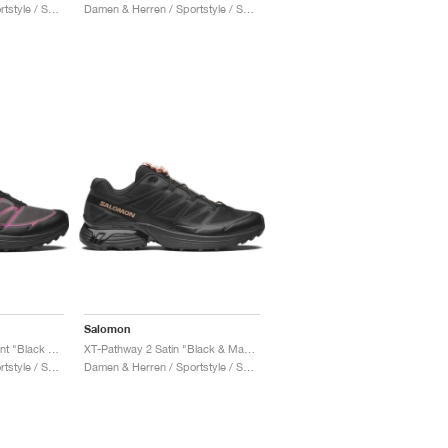
Damen & Herren / Sportstyle / Schuhe
Damen & Herren / Sportstyle / Schuhe
Salomon
XT-Pathway 2 Iridescent "Black & Hollyhock"
XT-Pathway 2 Satin "Black & Mahogany Rose"
Damen & Herren / Sportstyle / Schuhe
Damen & Herren / Sportstyle / Schuhe