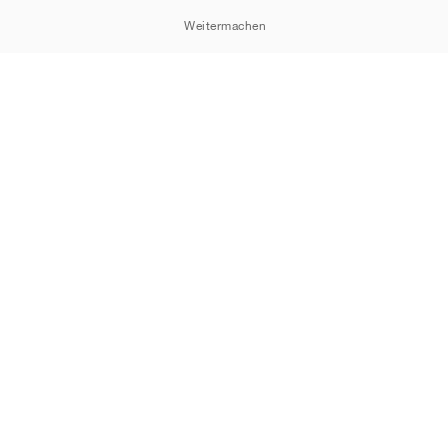
Weitermachen
Cookie-Erklärung
Datenschutzrichtlinie