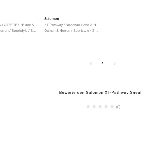
Salomon
XT-Pathway GORE-TEX "Black & Silver"
XT-Pathway "Bleached Sand & Hazelnut"
Damen & Herren / Sportstyle / Schuhe
Damen & Herren / Sportstyle / Schuhe
1
Bewerte den Salomon XT-Pathway Snea
(0)