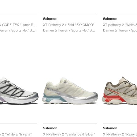
Salomon
Salomon
XT-Pathway GORE-TEX "Lunar Rock & Alloy"
XT-Pathway 2 x Feid "FXXOMOR"
Damen & Herren / Sportstyle / Schuhe
Damen & Herren / Sportstyle / Schuhe
Salomon
Salomon
 2 "White & Nirvana"
XT-Pathway 2 "Vanilla Ice & Silver"