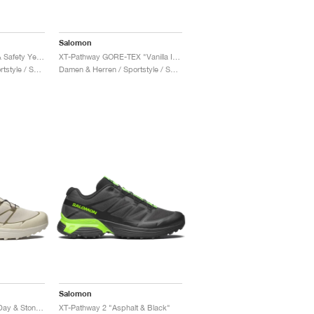
Salomon
XT-pathway 2 "White & Safety Yellow"
XT-Pathway GORE-TEX "Vanilla Ice & White Pepper"
Damen & Herren / Sportstyle / Schuhe
Damen & Herren / Sportstyle / Schuhe
Salomon
XT-Pathway 2 "Rainy Day & Stone Grey"
XT-Pathway 2 "Asphalt & Black"