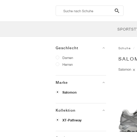
search-
btn
SPORTST
Geschlecht
Schuhe
Damen
SALO
Herren
Salomon
Marke
Salomon
Kollektion
XT-Pathway