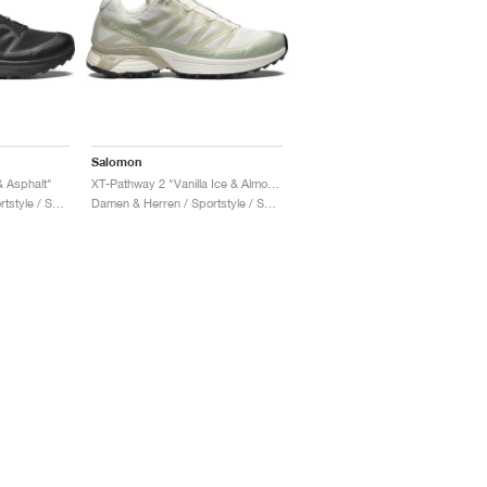
Salomon
 Asphalt"
XT-Pathway 2 "Vanilla Ice & Almond Milk"
Damen & Herren / Sportstyle / Schuhe
Damen & Herren / Sportstyle / Schuhe