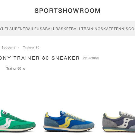
YLE
LAUFEN
TRAIL
FUSSBALL
BASKETBALL
TRAINING
SKATE
TENNIS
GO
Saucony
Trainer 80
ONY TRAINER 80 SNEAKER
22 Artikel
Trainer 80