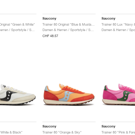
Saucony
Saucony
Original "Green & White"
Trainer 80 Original "Blue & Mustard"
Trainer 80 Lux "Navy 
Damen & Herren / Sportstyle / Schuhe
Damen & Herren / Sportstyle / Schuhe
CHF 48.57
Saucony
Saucony
"White & Black"
Trainer 80 "Orange & Sky"
Trainer 80 "Pink & For