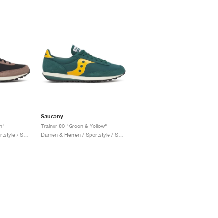
Saucony
n"
Trainer 80 "Green & Yellow"
Damen & Herren / Sportstyle / Schuhe
Damen & Herren / Sportstyle / Schuhe