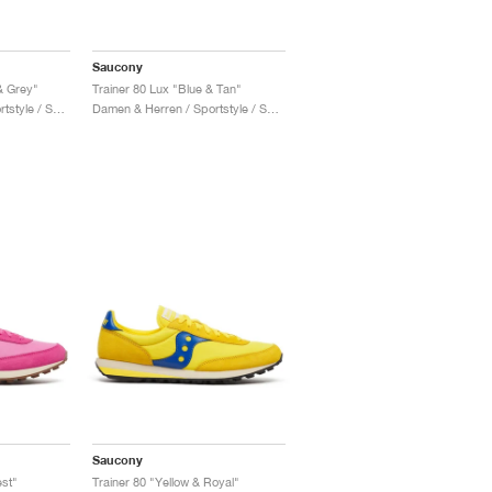
Saucony
& Grey"
Trainer 80 Lux "Blue & Tan"
Damen & Herren / Sportstyle / Schuhe
Damen & Herren / Sportstyle / Schuhe
Saucony
est"
Trainer 80 "Yellow & Royal"