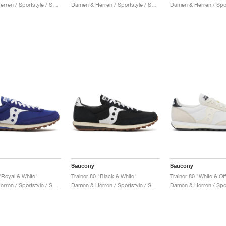
Damen & Herren / Sportstyle / Schuhe
Damen & Herren / Sportstyle / Schuhe
Saucony
Saucony
"Royal & White"
Trainer 80 "Black & White"
Trainer 80 "White & Of
Damen & Herren / Sportstyle / Schuhe
Damen & Herren / Sportstyle / Schuhe