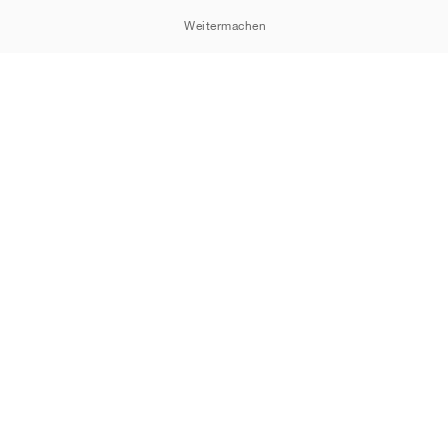
Weitermachen
Cookie-Erklärung
Datenschutzrichtlinie