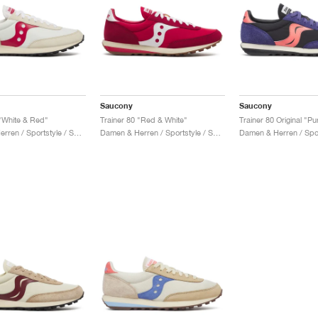
Saucony
Saucony
 "White & Red"
Trainer 80 "Red & White"
Trainer 80 Original "Pu
Damen & Herren / Sportstyle / Schuhe
Damen & Herren / Sportstyle / Schuhe