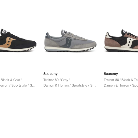
Saucony
Saucony
 "Black & Gold"
Trainer 80 "Grey"
Trainer 80 "Black & Ta
Damen & Herren / Sportstyle / Schuhe
Damen & Herren / Sportstyle / Schuhe