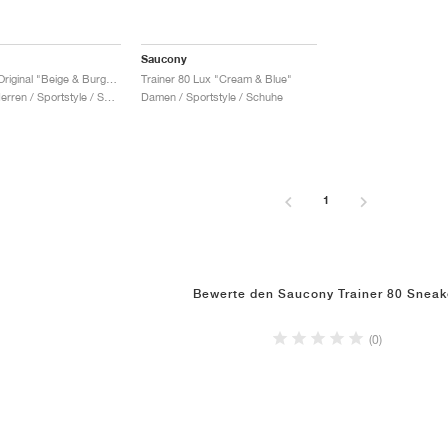
Saucony
Trainer 80 Original "Beige & Burgundy"
Trainer 80 Lux "Cream & Blue"
Damen & Herren / Sportstyle / Schuhe
Damen / Sportstyle / Schuhe
1
Bewerte den Saucony Trainer 80 Sneak
(0)