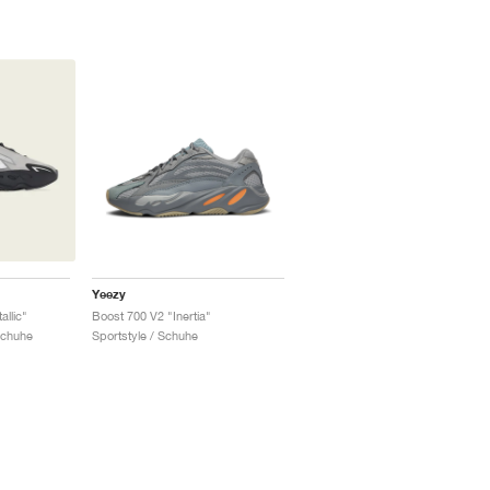
Yeezy
llic"
Boost 700 V2 "Inertia"
Schuhe
Sportstyle / Schuhe