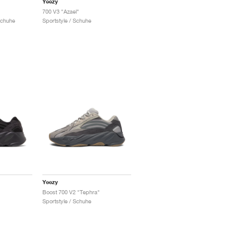
Yeezy
"
700 V3 "Azael"
Schuhe
Sportstyle / Schuhe
Yeezy
Boost 700 V2 "Tephra"
Sportstyle / Schuhe