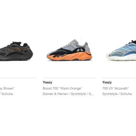
Yeezy
Yeezy
ay Brown"
Boost 700 "Wash Orange"
700 V3 "Arzareth"
 / Schuhe
Damen & Herren / Sportstyle / Schuhe
Sportstyle / Schuhe