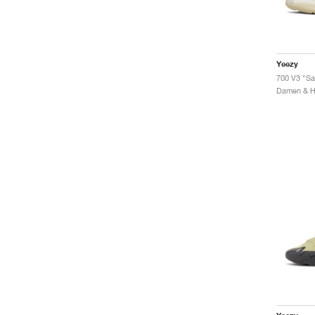
Yeezy
700 V3 "Sa