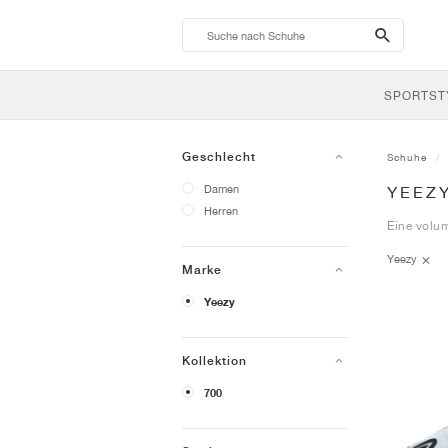
search-
btn
SPORTST
Geschlecht
Schuhe
Damen
YEEZ
Herren
Eine volu
Yeezy
Marke
Yeezy
Kollektion
700