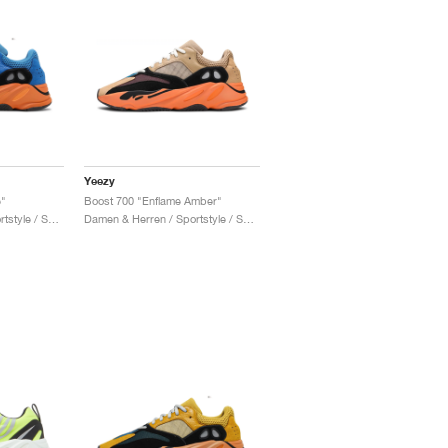
Yeezy
e"
Boost 700 "Enflame Amber"
Damen & Herren / Sportstyle / Schuhe
Damen & Herren / Sportstyle / Schuhe