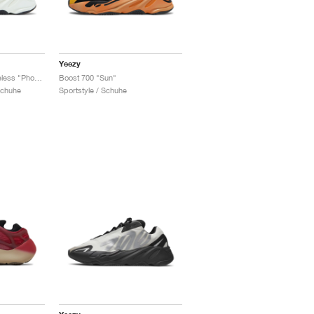
Yeezy
Boost 700 MNVN Laceless "Phosphor"
Boost 700 "Sun"
Schuhe
Sportstyle / Schuhe