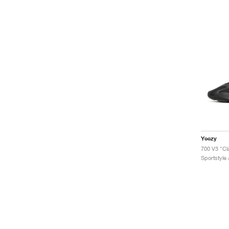
Yeezy
700 V3 "Cl
Sportstyle