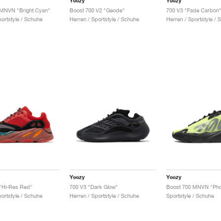
Yeezy
Yeezy
 MNVN "Bright Cyan"
Boost 700 V2 "Geode"
700 V3 "Fade Carbon
portstyle / Schuhe
Herren / Sportstyle / Schuhe
Herren / Sportstyle / 
Yeezy
Yeezy
"Hi-Res Red"
700 V3 "Dark Glow"
Boost 700 MNVN "Ph
portstyle / Schuhe
Herren / Sportstyle / Schuhe
Sportstyle / Schuhe