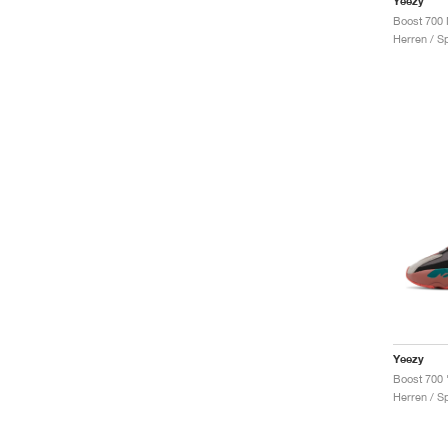
Yeezy
Boost 700
Herren / S
Yeezy
Boost 700 
Herren / S