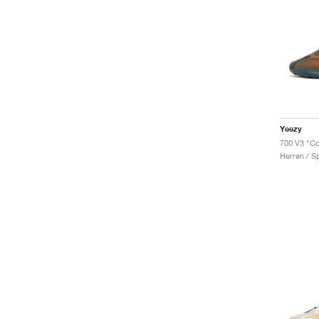
Yeezy
700 V3 "C
Herren / S