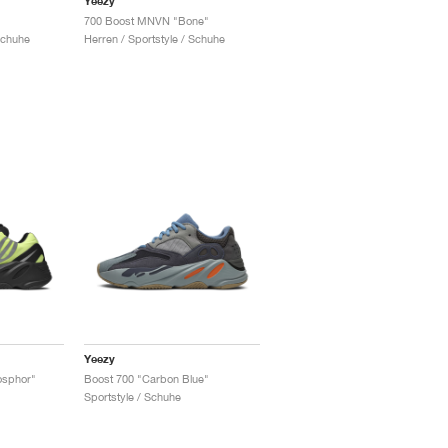
Yeezy
"
700 Boost MNVN "Bone"
Schuhe
Herren / Sportstyle / Schuhe
Yeezy
osphor"
Boost 700 "Carbon Blue"
Sportstyle / Schuhe