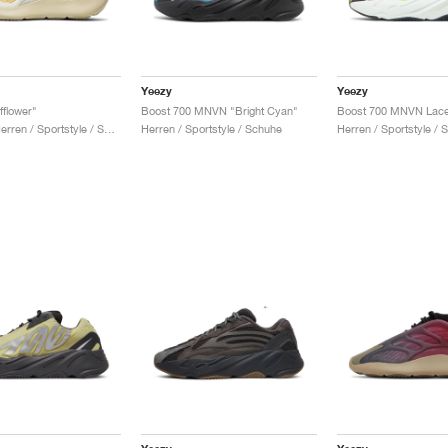
Yeezy
Yeezy
fflower"
Boost 700 MNVN "Bright Cyan"
Damen & Herren / Sportstyle / Schuhe
Herren / Sportstyle / Schuhe
Herren / Sportstyle / 