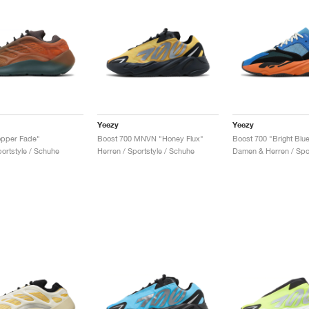
Yeezy
Yeezy
opper Fade"
Boost 700 MNVN "Honey Flux"
Boost 700 "Bright Blu
portstyle / Schuhe
Herren / Sportstyle / Schuhe