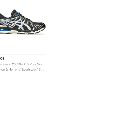
ICS
Gel-Kayano 20 "Black & Pure Silver"
Damen & Herren / Sportstyle / Schuhe