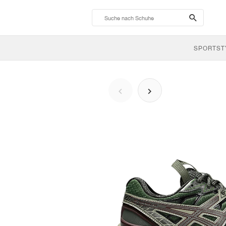
search-
btn
SPORTST