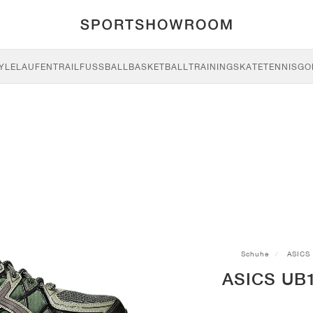
YLE
LAUFEN
TRAIL
FUSSBALL
BASKETBALL
TRAINING
SKATE
TENNIS
GO
Schuhe
ASICS
ASICS UB1