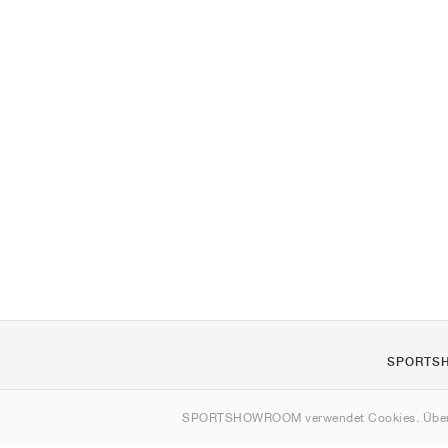
SPORTS
Über uns
SPORTSHOWROOM verwendet Cookies. Über
Kontakt