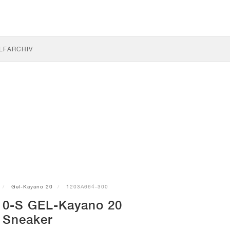
LF
ARCHIV
Gel-Kayano 20
1203A664-300
0-S GEL-Kayano 20
Sneaker