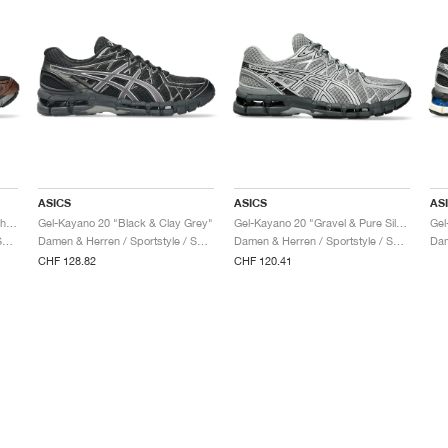
ASICS
ASICS
AS
Gel-Kayano 20 "Black & Reddish Brown"
Gel-Kayano 20 "Black & Clay Grey"
Gel-Kayano 20 "Gravel & Pure Silver"
Damen & Herren / Sportstyle / Schuhe
Damen & Herren / Sportstyle / Schuhe
Damen & Herren / Sportstyle / Schuhe
CHF 128.82
CHF 120.41