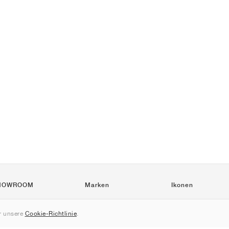
HOWROOM
Marken
Ikonen
Nike
Air Force 1
 unsere
Cookie-Richtlinie
.
Jordan
Jordan 1