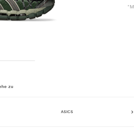
"M
ehe zu
ASICS