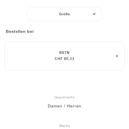
FIELD GENERAL
CRAZE
ADIRACER
MULE
471
GEL-CUMULUS 16
G.T. CUT
FORCE 58
TEKKIRA CUP
508
JORDAN
Größe
KILLSHOT 2
MOTO 2K
ITALIA
LEGACY 312
ALLERDALE
G.T. FUTURE
PS8
ALOHA SUPER
600
Bestellen bei
TOTAL 90
PHENOMENA
FORUM
JUMPMAN JACK
2000
VERTEBRAE
808
AVA ROVER
1000
HAMBURG
204L
AIR MAX 95
933
BSTN
CHF 80.33
MIND
860V2
AIR RIFT
Geschlecht
Damen / Herren
Marke