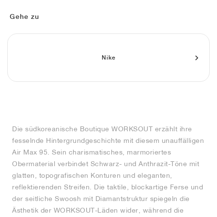
FIELD GENERAL
CRAZE
ADIRACER
MULE
471
GEL-CUMULUS 16
G.T. CUT
FORCE 58
TEKKIRA CUP
508
JORDAN
Gehe zu
KILLSHOT 2
MOTO 2K
ITALIA
LEGACY 312
ALLERDALE
G.T. FUTURE
PS8
ALOHA SUPER
600
TOTAL 90
PHENOMENA
FORUM
JUMPMAN JACK
2000
VERTEBRAE
808
Nike
AVA ROVER
1000
HAMBURG
204L
AIR MAX 95
933
MIND
860V2
Die südkoreanische Boutique WORKSOUT erzählt ihre
AIR RIFT
fesselnde Hintergrundgeschichte mit diesem unauffälligen
Air Max 95. Sein charismatisches, marmoriertes
Obermaterial verbindet Schwarz- und Anthrazit-Töne mit
glatten, topografischen Konturen und eleganten,
reflektierenden Streifen. Die taktile, blockartige Ferse und
der seitliche Swoosh mit Diamantstruktur spiegeln die
Ästhetik der WORKSOUT-Läden wider, während die