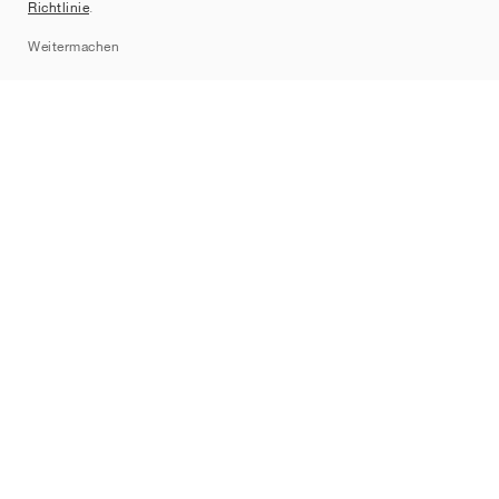
Richtlinie
.
Sitemap
Weitermachen
Marken
Nike
Jordan
adidas
New Balance
ASICS
PUMA
Converse
Vans
Hoka
Salomon
On
Saucony