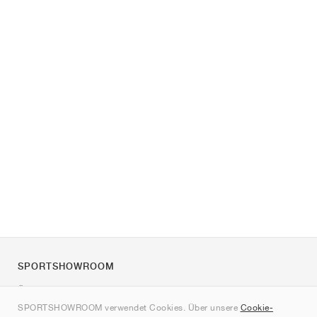
SPORTSHOWROOM
Über uns
SPORTSHOWROOM verwendet Cookies. Über unsere
Cookie-
Kontakt