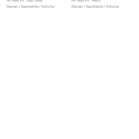
Air Max 95 "Vast Grey"
Air Max 95 "Neon"
Damen / Sportstyle / Schuhe
Damen / Sportstyle / Schuhe