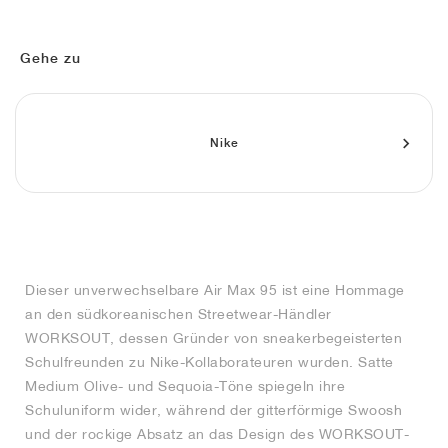
FIELD GENERAL
CRAZE
ADIRACER
MULE
471
GEL-CUMULUS 16
G.T. CUT
FORCE 58
TEKKIRA CUP
508
JORDAN
KILLSHOT 2
MOTO 2K
ITALIA
LEGACY 312
ALLERDALE
G.T. FUTURE
PS8
ALOHA SUPER
600
Gehe zu
TOTAL 90
PHENOMENA
FORUM
JUMPMAN JACK
2000
VERTEBRAE
808
Nike
AVA ROVER
1000
HAMBURG
204L
AIR MAX 95
933
MIND
860V2
AIR RIFT
Dieser unverwechselbare Air Max 95 ist eine Hommage
an den südkoreanischen Streetwear-Händler
WORKSOUT, dessen Gründer von sneakerbegeisterten
Schulfreunden zu Nike-Kollaborateuren wurden. Satte
Medium Olive- und Sequoia-Töne spiegeln ihre
Schuluniform wider, während der gitterförmige Swoosh
und der rockige Absatz an das Design des WORKSOUT-