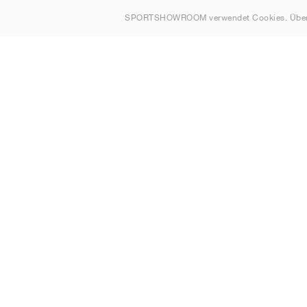
Über uns
SPORTSHOWROOM verwendet Cookies. Über
Kontakt
Sitemap
Schweiz