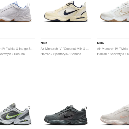
Nike
Nike
Air Monarch IV "White & Indigo Storm"
Air Monarch IV "Coconut Milk & Obsidian"
portstyle / Schuhe
Herren / Sportstyle / Schuhe
Herren / Sportstyle / 