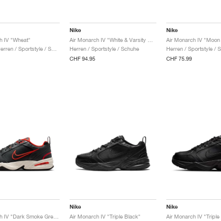
Nike
Nike
h IV "Wheat"
Air Monarch IV "White & Varsity Red"
Damen & Herren / Sportstyle / Schuhe
Herren / Sportstyle / Schuhe
Herren / Sportstyle / 
CHF 94.95
CHF 75.99
Nike
Nike
Air Monarch IV "Dark Smoke Grey & Picante Red"
Air Monarch IV "Triple Black"
Air Monarch IV "Triple