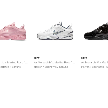
Nike
Nike
Air Monarch IV x Martine Rose "Pink"
Air Monarch IV x Martine Rose "White"
portstyle / Schuhe
Herren / Sportstyle / Schuhe
Herren / Sportstyle / 