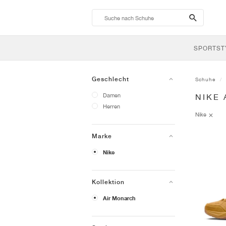
search-
btn
SPORTST
Geschlecht
Schuhe
Damen
NIKE
Herren
Nike
Marke
Nike
Kollektion
Air Monarch