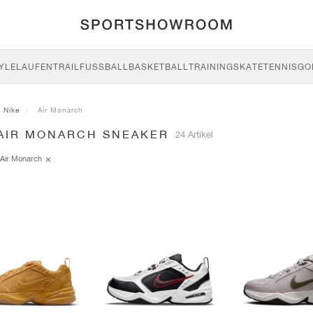
YLE
LAUFEN
TRAIL
FUSSBALL
BASKETBALL
TRAINING
SKATE
TENNIS
GO
Nike
Air Monarch
 AIR MONARCH SNEAKER
24 Artikel
Air Monarch