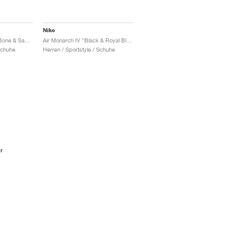
Nike
Air Monarch IV "Light Bone & Sand Drift"
Air Monarch IV "Black & Royal Blue"
Schuhe
Herren / Sportstyle / Schuhe
r