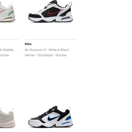
Nike
Air Monarch IV "White & Metallic Gold"
Air Monarch IV "White & Black"
Schuhe
Herren / Sportstyle / Schuhe