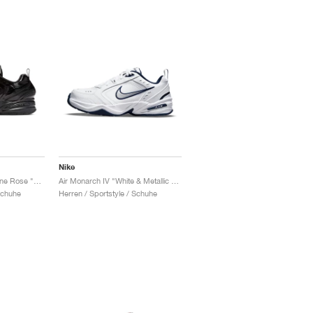
Nike
Air Monarch IV x Martine Rose "Black"
Air Monarch IV "White & Metallic Silver"
Schuhe
Herren / Sportstyle / Schuhe