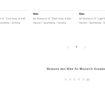
Nike
Nike
h IV "Cool Grey & Volt"
Air Monarch IV "Dark Grey & Black"
portstyle / Schuhe
Herren / Sportstyle / Schuhe
Herren / Sportstyle / 
1
Bewerte den Nike Air Monarch Sneake
(0)