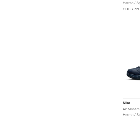
Herren / S
CHF 66.99
Nike
Air Monarc
Herren / S