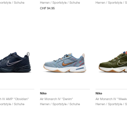
portstyle / Schuhe
Herren / Sportstyle / Schuhe
Herren / Sportstyle / 
CHF 94.95
Nike
Nike
h IV AMP "Obsidian"
Air Monarch IV "Denim"
portstyle / Schuhe
Herren / Sportstyle / Schuhe
Herren / Sportstyle / 