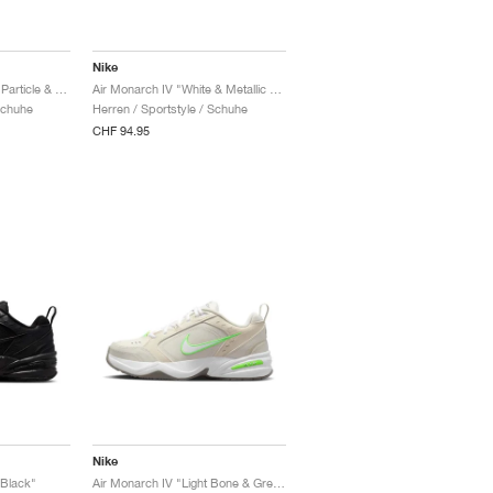
Nike
Air Monarch IV "Moon Particle & Dark Hazel"
Air Monarch IV "White & Metallic Silver"
Schuhe
Herren / Sportstyle / Schuhe
CHF 94.95
Nike
 Black"
Air Monarch IV "Light Bone & Green Strike"