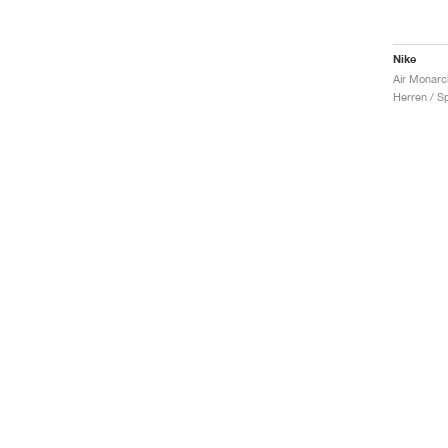
Nike
Air Monarc
Herren / S