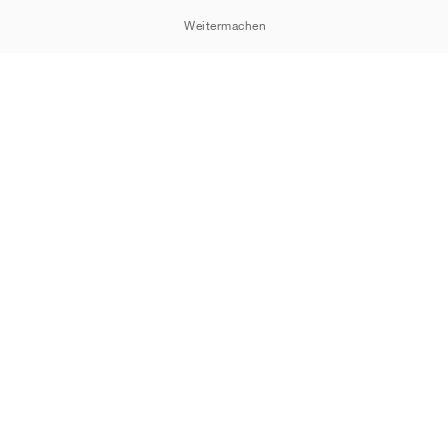
Weitermachen
Cookie-Erklärung
Datenschutzrichtlinie