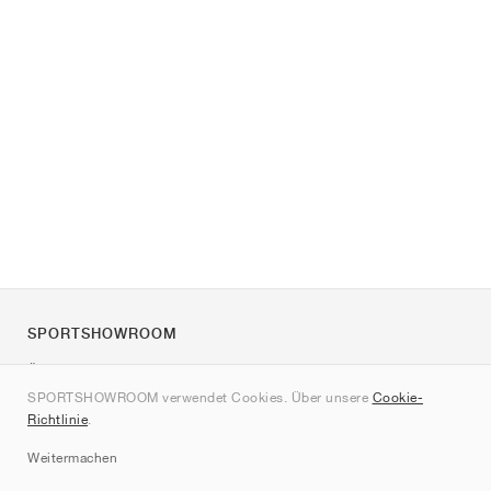
SPORTSHOWROOM
Über uns
SPORTSHOWROOM verwendet Cookies. Über unsere
Cookie-
Kontakt
Richtlinie
.
Sitemap
Weitermachen