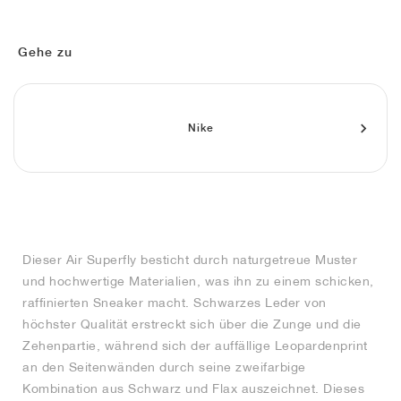
FIELD GENERAL
CRAZE
ADIRACER
MULE
471
GEL-CUMULUS 16
G.T. CUT
FORCE 58
TEKKIRA CUP
508
JORDAN
KILLSHOT 2
MOTO 2K
ITALIA
LEGACY 312
ALLERDALE
G.T. FUTURE
PS8
ALOHA SUPER
600
Gehe zu
TOTAL 90
PHENOMENA
FORUM
JUMPMAN JACK
2000
VERTEBRAE
808
Nike
AVA ROVER
1000
HAMBURG
204L
AIR MAX 95
933
MIND
860V2
AIR RIFT
Dieser Air Superfly besticht durch naturgetreue Muster
und hochwertige Materialien, was ihn zu einem schicken,
raffinierten Sneaker macht. Schwarzes Leder von
höchster Qualität erstreckt sich über die Zunge und die
Zehenpartie, während sich der auffällige Leopardenprint
an den Seitenwänden durch seine zweifarbige
Kombination aus Schwarz und Flax auszeichnet. Dieses