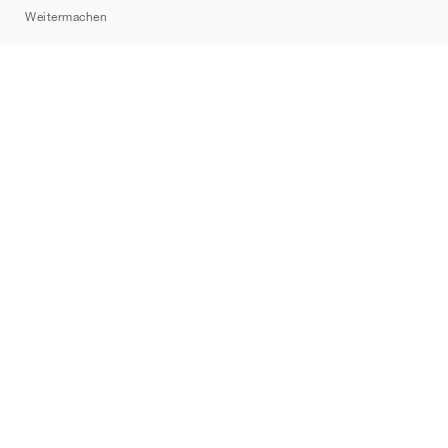
Weitermachen
Marken
Nike
Jordan
adidas
New Balance
ASICS
PUMA
Converse
Vans
Hoka
Salomon
On
Saucony
Mizuno