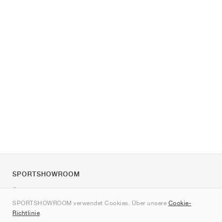
SPORTSHOWROOM
Über uns
SPORTSHOWROOM verwendet Cookies. Über unsere
Cookie-
Kontakt
Richtlinie
.
Sitemap