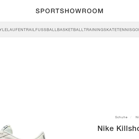
YLE
LAUFEN
TRAIL
FUSSBALL
BASKETBALL
TRAINING
SKATE
TENNIS
GO
Schuhe
N
Nike Killsh