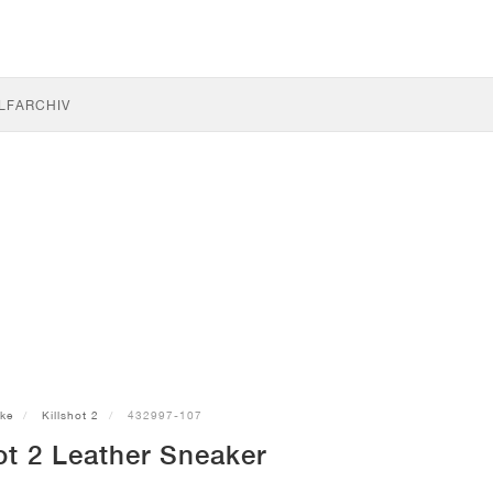
LF
ARCHIV
ike
Killshot 2
432997-107
ot 2 Leather Sneaker