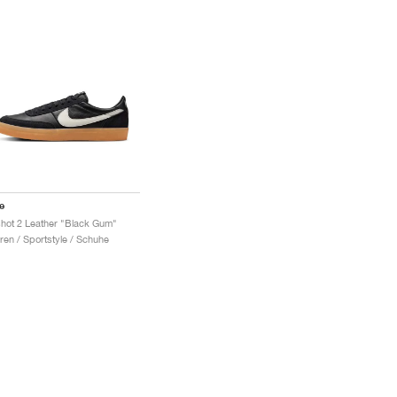
e
lshot 2 Leather "Black Gum"
ren / Sportstyle / Schuhe