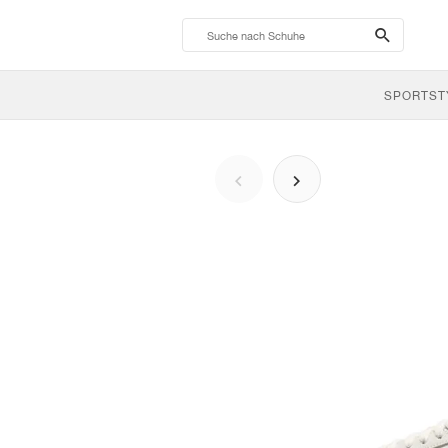
search-
btn
SPORTST