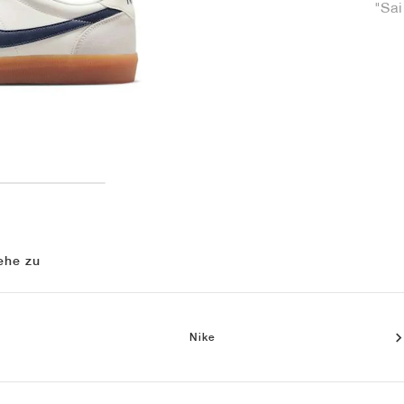
"Sai
ehe zu
Nike