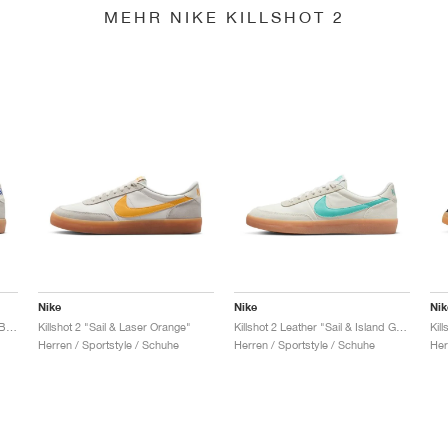
MEHR NIKE KILLSHOT 2
Nike
Nike
Nik
Killshot 2 Leather "Sail & Hyper Blue"
Killshot 2 "Sail & Laser Orange"
Killshot 2 Leather "Sail & Island Green"
Kil
Herren / Sportstyle / Schuhe
Herren / Sportstyle / Schuhe
Her