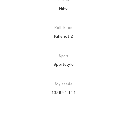
Nike
Kollektion
Killshot 2
Sport
Sportstyle
Stylecode
432997-111