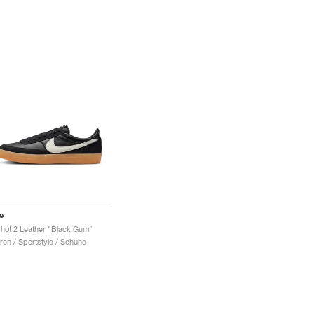
e
lshot 2 Leather "Black Gum"
ren / Sportstyle / Schuhe