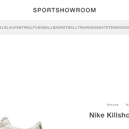
YLE
LAUFEN
TRAIL
FUSSBALL
BASKETBALL
TRAINING
SKATE
TENNIS
GO
Schuhe
N
Nike Killsh