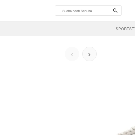
search-
btn
SPORTST