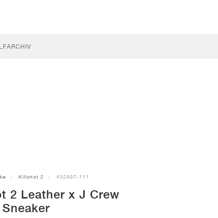
LF
ARCHIV
ike
Killshot 2
432997-111
ot 2 Leather x J Crew
Sneaker