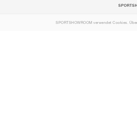
SPORTS
Über uns
SPORTSHOWROOM verwendet Cookies. Über
Kontakt
Sitemap