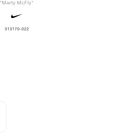
"Marty McFly"
313170-022