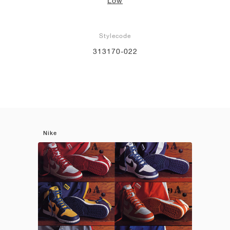
Low
Stylecode
313170-022
Nike