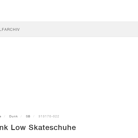
LF
ARCHIV
e
Dunk
SB
313170-022
nk Low Skateschuhe