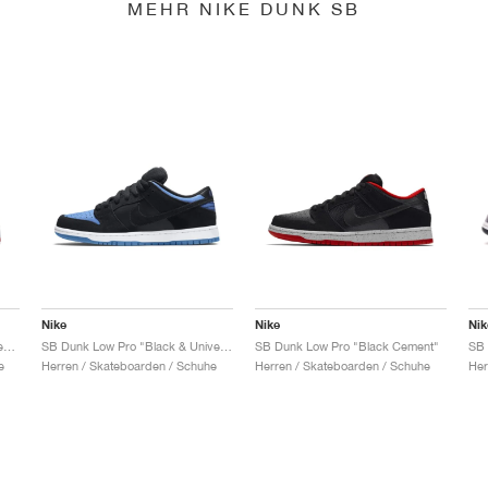
MEHR NIKE DUNK SB
Nike
Nike
Nik
SB Dunk Low x Jeff Staple "Pigeon"
SB Dunk Low Pro "Black & University Blue"
SB Dunk Low Pro "Black Cement"
e
Herren / Skateboarden / Schuhe
Herren / Skateboarden / Schuhe
Her