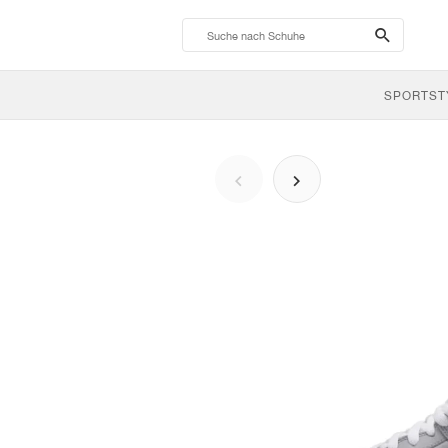
search-
btn
SPORTST