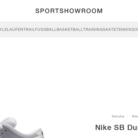
YLE
LAUFEN
TRAIL
FUSSBALL
BASKETBALL
TRAINING
SKATE
TENNIS
GO
Schuhe
Nik
Nike SB Du