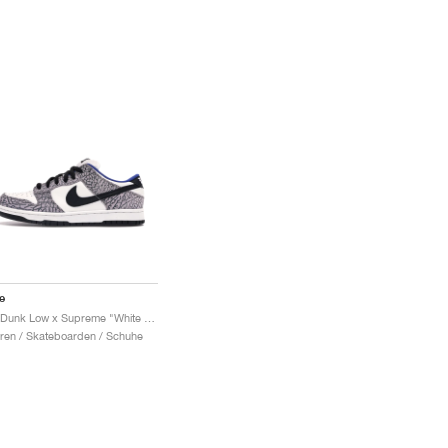
e
SB Dunk Low x Supreme "White Cement"
ren / Skateboarden / Schuhe