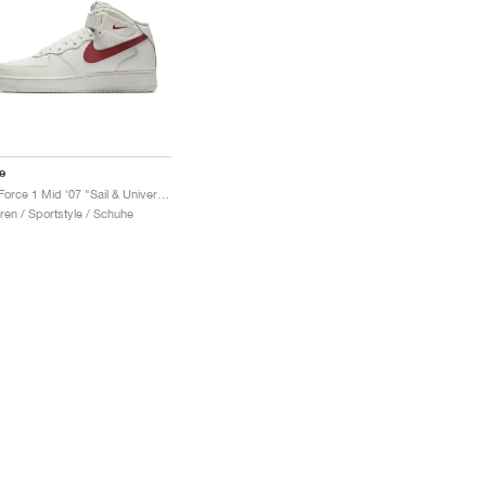
e
Air Force 1 Mid '07 "Sail & University Red"
ren / Sportstyle / Schuhe