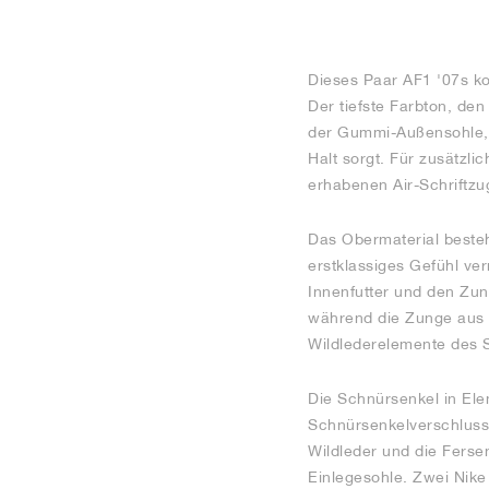
Dieses Paar AF1 '07s ko
Der tiefste Farbton, de
der Gummi-Außensohle, d
Halt sorgt. Für zusätzli
erhabenen Air-Schriftzu
Das Obermaterial besteh
erstklassiges Gefühl ve
Innenfutter und den Zun
während die Zunge aus C
Wildlederelemente des S
Die Schnürsenkel in El
Schnürsenkelverschluss
Wildleder und die Ferse
Einlegesohle. Zwei Nike