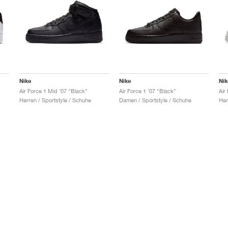
Nike
Nike
Nik
Air Force 1 Mid '07 "Black"
Air Force 1 '07 "Black"
Herren / Sportstyle / Schuhe
Damen / Sportstyle / Schuhe
Her