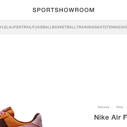
YLE
LAUFEN
TRAIL
FUSSBALL
BASKETBALL
TRAINING
SKATE
TENNIS
GO
Schuhe
Nike
Nike Air 