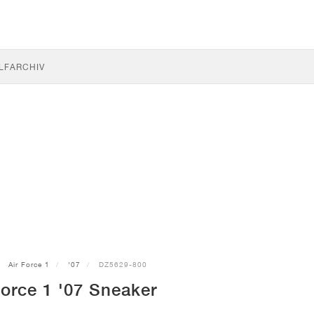
LF
ARCHIV
Air Force 1
'07
DZ5629-800
Force 1 '07 Sneaker