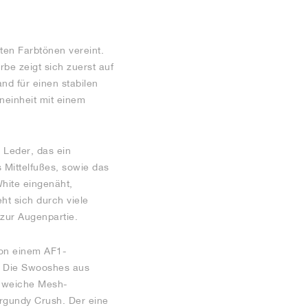
ten Farbtönen vereint.
be zeigt sich zuerst auf
nd für einen stabilen
eneinheit mit einem
 Leder, das ein
 Mittelfußes, sowie das
White eingenäht,
ht sich durch viele
zur Augenpartie.
von einem AF1-
. Die Swooshes aus
e weiche Mesh-
urgundy Crush. Der eine