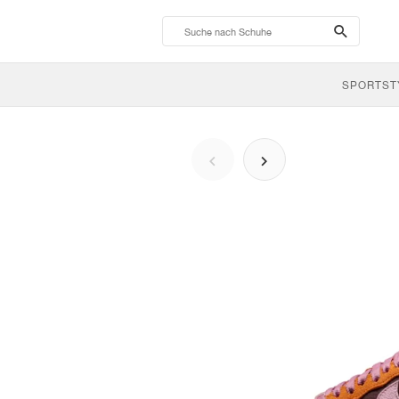
search-
btn
SPORTST