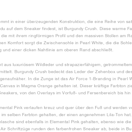
mmt in einer überzeugenden Konstruktion, die eine Reihe von sat
n du auf dem Sneaker findest, ist Burgundy Crush. Diese warme Far
ie mit ihrem ringförmigen Profil und den massiven Stollen am Ra
chen Komfort sorgt die Zwischensohle in Pearl White, die die Sohl
g und einer dicken Nahtlinie am oberen Rand abschließt.
t aus luxuriösem Wildleder und strapazierfähigem, getrommeltem
rmittelt. Burgundy Crush bedeckt das Leder der Zehenbox und des
genaufnäher. In die Zunge ist das Air Force 1-Branding in Pearl 
anvas in Magma Orange gehalten ist. Dieser kräftige Farbton zie
neakers, von den Overlays im Vorfuß- und Fersenbereich bis hin 
emental Pink verlaufen kreuz und quer über den Fuß und werden 
 im selben Farbton gehalten, der einen angenehmen Lila-Ton hat
nlasche sind ebenfalls in Elemental Pink gehalten, ebenso wie di
 Air Schriftzüge runden den farbenfrohen Sneaker ab, beide in B