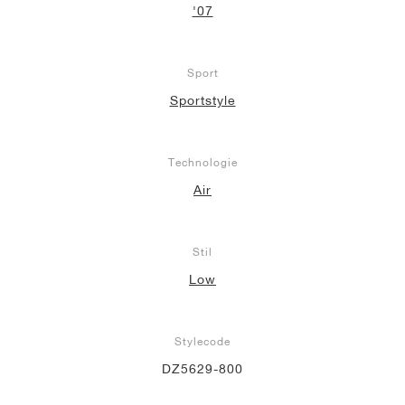
'07
Sport
Sportstyle
Technologie
Air
Stil
Low
Stylecode
DZ5629-800