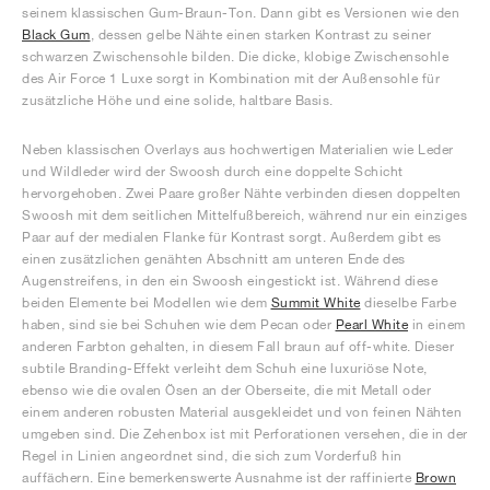
seinem klassischen Gum-Braun-Ton. Dann gibt es Versionen wie den
Black Gum
, dessen gelbe Nähte einen starken Kontrast zu seiner
schwarzen Zwischensohle bilden. Die dicke, klobige Zwischensohle
des Air Force 1 Luxe sorgt in Kombination mit der Außensohle für
zusätzliche Höhe und eine solide, haltbare Basis.
Neben klassischen Overlays aus hochwertigen Materialien wie Leder
und Wildleder wird der Swoosh durch eine doppelte Schicht
hervorgehoben. Zwei Paare großer Nähte verbinden diesen doppelten
Swoosh mit dem seitlichen Mittelfußbereich, während nur ein einziges
Paar auf der medialen Flanke für Kontrast sorgt. Außerdem gibt es
einen zusätzlichen genähten Abschnitt am unteren Ende des
Augenstreifens, in den ein Swoosh eingestickt ist. Während diese
beiden Elemente bei Modellen wie dem
Summit White
dieselbe Farbe
haben, sind sie bei Schuhen wie dem Pecan oder
Pearl White
in einem
anderen Farbton gehalten, in diesem Fall braun auf off-white. Dieser
subtile Branding-Effekt verleiht dem Schuh eine luxuriöse Note,
ebenso wie die ovalen Ösen an der Oberseite, die mit Metall oder
einem anderen robusten Material ausgekleidet und von feinen Nähten
umgeben sind. Die Zehenbox ist mit Perforationen versehen, die in der
Regel in Linien angeordnet sind, die sich zum Vorderfuß hin
auffächern. Eine bemerkenswerte Ausnahme ist der raffinierte
Brown