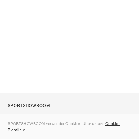
SPORTSHOWROOM
Über uns
SPORTSHOWROOM verwendet Cookies. Über unsere
Cookie-
Kontakt
Richtlinie
.
Sitemap