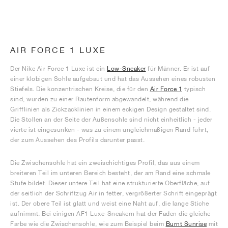
AIR FORCE 1 LUXE
Der Nike Air Force 1 Luxe ist ein
Low-Sneaker
für Männer. Er ist auf
einer klobigen Sohle aufgebaut und hat das Aussehen eines robusten
Stiefels. Die konzentrischen Kreise, die für den
Air Force 1
typisch
sind, wurden zu einer Rautenform abgewandelt, während die
Grifflinien als Zickzacklinien in einem eckigen Design gestaltet sind.
Die Stollen an der Seite der Außensohle sind nicht einheitlich - jeder
vierte ist eingesunken - was zu einem ungleichmäßigen Rand führt,
der zum Aussehen des Profils darunter passt.
Die Zwischensohle hat ein zweischichtiges Profil, das aus einem
breiteren Teil im unteren Bereich besteht, der am Rand eine schmale
Stufe bildet. Dieser untere Teil hat eine strukturierte Oberfläche, auf
der seitlich der Schriftzug Air in fetter, vergrößerter Schrift eingeprägt
ist. Der obere Teil ist glatt und weist eine Naht auf, die lange Stiche
aufnimmt. Bei einigen AF1 Luxe-Sneakern hat der Faden die gleiche
Farbe wie die Zwischensohle, wie zum Beispiel beim
Burnt Sunrise
mit