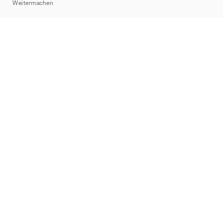
Weitermachen
Marken
Nike
Jordan
adidas
New Balance
ASICS
PUMA
Converse
Vans
Hoka
Salomon
On
Saucony
Mizuno
Yeezy