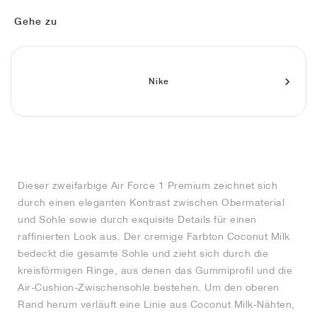
FIELD GENERAL
CRAZE
ADIRACER
MULE
471
GEL-CUMULUS 16
G.T. CUT
FORCE 58
TEKKIRA CUP
508
JORDAN
Gehe zu
KILLSHOT 2
MOTO 2K
ITALIA
LEGACY 312
ALLERDALE
G.T. FUTURE
PS8
ALOHA SUPER
600
TOTAL 90
PHENOMENA
FORUM
JUMPMAN JACK
2000
VERTEBRAE
808
Nike
AVA ROVER
1000
HAMBURG
204L
AIR MAX 95
933
MIND
860V2
Dieser zweifarbige Air Force 1 Premium zeichnet sich
AIR RIFT
durch einen eleganten Kontrast zwischen Obermaterial
und Sohle sowie durch exquisite Details für einen
raffinierten Look aus. Der cremige Farbton Coconut Milk
bedeckt die gesamte Sohle und zieht sich durch die
kreisförmigen Ringe, aus denen das Gummiprofil und die
Air-Cushion-Zwischensohle bestehen. Um den oberen
Rand herum verläuft eine Linie aus Coconut Milk-Nähten,